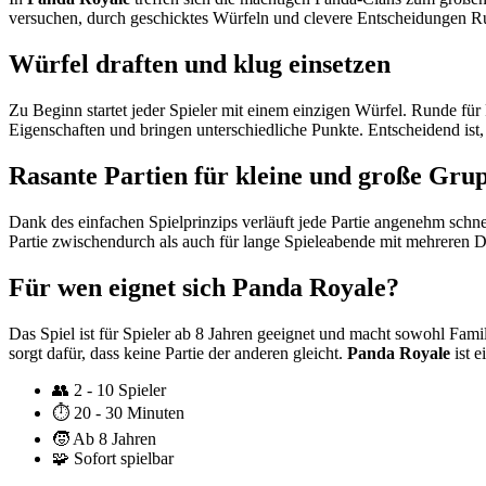
versuchen, durch geschicktes Würfeln und clevere Entscheidungen Ruhm
Würfel draften und klug einsetzen
Zu Beginn startet jeder Spieler mit einem einzigen Würfel. Runde f
Eigenschaften und bringen unterschiedliche Punkte. Entscheidend ist
Rasante Partien für kleine und große Gru
Dank des einfachen Spielprinzips verläuft jede Partie angenehm schne
Partie zwischendurch als auch für lange Spieleabende mit mehreren Du
Für wen eignet sich Panda Royale?
Das Spiel ist für Spieler ab 8 Jahren geeignet und macht sowohl Fam
sorgt dafür, dass keine Partie der anderen gleicht.
Panda Royale
ist e
👥
2 - 10 Spieler
⏱️
20 - 30 Minuten
🧒
Ab 8 Jahren
🧩
Sofort spielbar