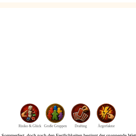
Risiko & Glück
Große Gruppen
Drafting
Ärgerfaktor
 Sommerfest, doch nach den Festlichkeiten beginnt der spannende Wettb