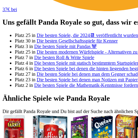
37€ bei
Uns gefällt Panda Royale so gut, dass wir 
Platz 25 in
Die besten Spiele, die 2024📆 veröffentlicht wurden
Platz 30 in
Die besten Gesellschaftsspiele für Kenner
Platz 3 in
Die besten Spiele mit Pandas 🐼
Platz 25 in
Die besten modernen Würfelspiele - Alternativen z
Platz 7 in
Die besten Roll & Write Spiele
Platz 4 in
Die besten Spiele mit statisch bestimmtem Startspiele
Platz 6 in
Die besten Spiele bei denen die hinten liegenden beg
Platz 27 in
Die besten Spiele bei denen man dem Gegner schade
Platz 23 in
Die besten Spiele bei denen man Notizen mit Papier 
Platz 2 in
Die besten Spiele die Mathematik-Kenntnisse fordern
Ähnliche Spiele wie Panda Royale
Dir gefällt Panda Royale und Du bist auf der Suche nach ähnlichen Sp