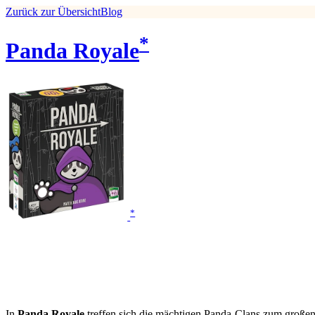
Zurück zur Übersicht
Blog
*
Panda Royale
*
In
Panda Royale
treffen sich die mächtigen Panda-Clans zum großen