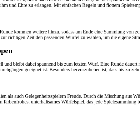
 und Ehre zu erlangen. Mit einfachen Regeln und flottem Spieltempo en
ür Runde kommen weitere hinzu, sodass am Ende eine Sammlung von zeh
, zur richtigen Zeit den passenden Würfel zu wählen, um die eigene St
ppen
ll und bleibt dabei spannend bis zum letzten Wurf. Eine Runde dauert n
rchgängen geeignet ist. Besonders hervorzuheben ist, dass bis zu zehn
ilien als auch Gelegenheitsspielern Freude. Durch die Mischung aus Wü
in farbenfrohes, unterhaltsames Würfelspiel, das jede Spielesammlung be