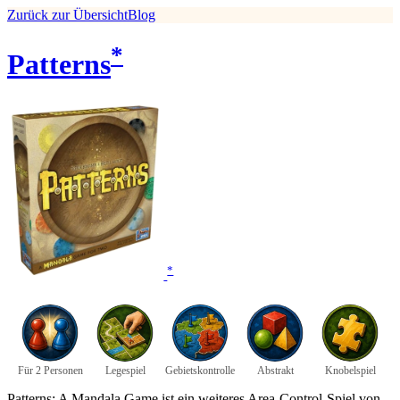
Zurück zur Übersicht
Blog
*
Patterns
*
Für 2 Personen
Legespiel
Gebietskontrolle
Abstrakt
Knobelspiel
Patterns: A Mandala Game ist ein weiteres Area-Control-Spiel von