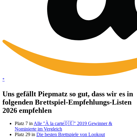
*
Uns gefällt Piepmatz so gut, dass wir es in
folgenden Brettspiel-Empfehlungs-Listen
2026 empfehlen
Platz 7 in
Alle "À la carte🇩🇪" 2019 Gewinner &
Nominierte im Vergleich
Platz 29 in
Die besten Brettspiele von Lookout