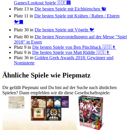
Games/Lookout Spiele 🇩🇪🏢
Platz 13 in
Die besten Spiele mit Eichhörnchen 🐿️
Platz 11 in
Die besten Spiele mit Krähen / Raben / Elstern
🐦‍⬛
Platz 30 in
Die besten Spiele mit Vögeln 🐦
Platz 80 in
Die besten Neuvorstellungen auf der Messe "Spiel
2018" in Essen
Platz 9 in
Die besten Spiele von Ben Pinchback 🇺🇸👨
Platz 9 in
Die besten Spiele von Matt Riddle 🇺🇸👨
Platz 36 in
Golden Geek Awards 2018: Gewinner und
Nominierte
Ähnliche Spiele wie Piepmatz
Dir gefällt Piepmatz und Du bist auf der Suche nach ähnlichen
Spielen? Dann empfehlen wir dir diese Gesellschaftsspiele: