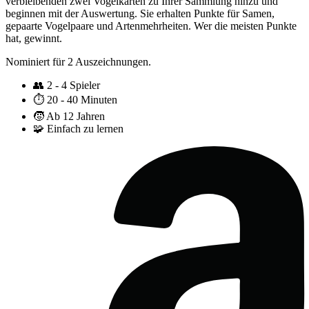
verbleibenden zwei Vogelkarten zu Ihrer Sammlung hinzu und
beginnen mit der Auswertung. Sie erhalten Punkte für Samen,
gepaarte Vogelpaare und Artenmehrheiten. Wer die meisten Punkte
hat, gewinnt.
Nominiert für 2 Auszeichnungen.
👥
2 - 4 Spieler
⏱️
20 - 40 Minuten
🧒
Ab 12 Jahren
🧩
Einfach zu lernen