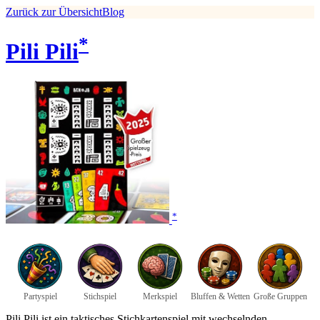
Zurück zur Übersicht
Blog
*
Pili Pili
*
Partyspiel
Stichspiel
Merkspiel
Bluffen & Wetten
Große Gruppen
Pili Pili ist ein taktisches Stichkartenspiel mit wechselnden