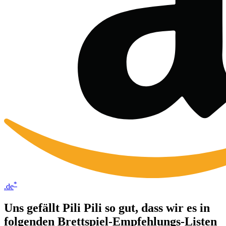
*
.de
Uns gefällt Pili Pili so gut, dass wir es in
folgenden Brettspiel-Empfehlungs-Listen