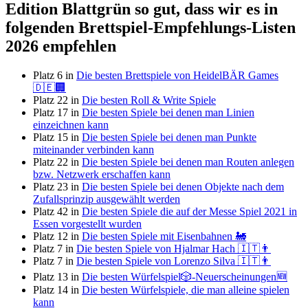
Edition Blattgrün so gut, dass wir es in
folgenden Brettspiel-Empfehlungs-Listen
2026 empfehlen
Platz 6 in
Die besten Brettspiele von HeidelBÄR Games
🇩🇪🏢
Platz 22 in
Die besten Roll & Write Spiele
Platz 17 in
Die besten Spiele bei denen man Linien
einzeichnen kann
Platz 15 in
Die besten Spiele bei denen man Punkte
miteinander verbinden kann
Platz 22 in
Die besten Spiele bei denen man Routen anlegen
bzw. Netzwerk erschaffen kann
Platz 23 in
Die besten Spiele bei denen Objekte nach dem
Zufallsprinzip ausgewählt werden
Platz 42 in
Die besten Spiele die auf der Messe Spiel 2021 in
Essen vorgestellt wurden
Platz 12 in
Die besten Spiele mit Eisenbahnen 🚂
Platz 7 in
Die besten Spiele von Hjalmar Hach 🇮🇹👨
Platz 7 in
Die besten Spiele von Lorenzo Silva 🇮🇹👨
Platz 13 in
Die besten Würfelspiel🎲-Neuerscheinungen🆕
Platz 14 in
Die besten Würfelspiele, die man alleine spielen
kann