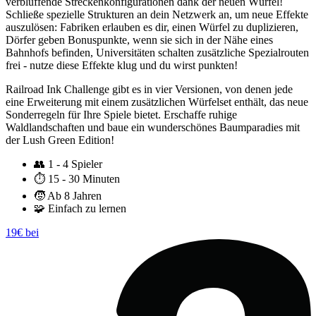
verblüffende Streckenkonfigurationen dank der neuen Würfel!
Schließe spezielle Strukturen an dein Netzwerk an, um neue Effekte
auszulösen: Fabriken erlauben es dir, einen Würfel zu duplizieren,
Dörfer geben Bonuspunkte, wenn sie sich in der Nähe eines
Bahnhofs befinden, Universitäten schalten zusätzliche Spezialrouten
frei - nutze diese Effekte klug und du wirst punkten!
Railroad Ink Challenge gibt es in vier Versionen, von denen jede
eine Erweiterung mit einem zusätzlichen Würfelset enthält, das neue
Sonderregeln für Ihre Spiele bietet. Erschaffe ruhige
Waldlandschaften und baue ein wunderschönes Baumparadies mit
der Lush Green Edition!
👥
1 - 4 Spieler
⏱️
15 - 30 Minuten
🧒
Ab 8 Jahren
🧩
Einfach zu lernen
19€ bei