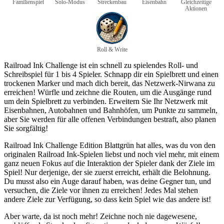
Familienspiel
Solo-Modus
Streckenbau
Eisenbahn
Gleichzeitige
Aktionen
Roll & Write
Railroad Ink Challenge ist ein schnell zu spielendes Roll- und
Schreibspiel für 1 bis 4 Spieler. Schnapp dir ein Spielbrett und einen
trockenen Marker und mach dich bereit, das Netzwerk-Nirwana zu
erreichen! Würfle und zeichne die Routen, um die Ausgänge rund
um dein Spielbrett zu verbinden. Erweitern Sie Ihr Netzwerk mit
Eisenbahnen, Autobahnen und Bahnhöfen, um Punkte zu sammeln,
aber Sie werden für alle offenen Verbindungen bestraft, also planen
Sie sorgfältig!
Railroad Ink Challenge Edition Blattgrün hat alles, was du von den
originalen Railroad Ink-Spielen liebst und noch viel mehr, mit einem
ganz neuen Fokus auf die Interaktion der Spieler dank der Ziele im
Spiel! Nur derjenige, der sie zuerst erreicht, erhält die Belohnung.
Du musst also ein Auge darauf haben, was deine Gegner tun, und
versuchen, die Ziele vor ihnen zu erreichen! Jedes Mal stehen
andere Ziele zur Verfügung, so dass kein Spiel wie das andere ist!
Aber warte, da ist noch mehr! Zeichne noch nie dagewesene,