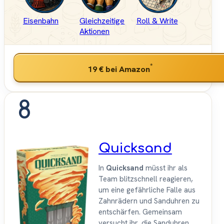
Eisenbahn
Gleichzeitige
Roll & Write
Aktionen
*
19 €
bei Amazon
8
Quicksand
In
Quicksand
müsst ihr als
Team blitzschnell reagieren,
um eine gefährliche Falle aus
Zahnrädern und Sanduhren zu
entschärfen. Gemeinsam
versucht ihr, die Sanduhren