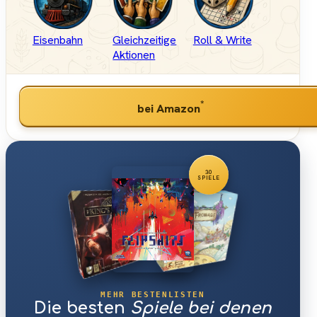
Eisenbahn
Gleichzeitige
Roll & Write
Aktionen
*
bei Amazon
30
SPIELE
MEHR BESTENLISTEN
Die besten
Spiele bei denen