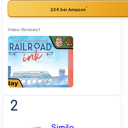
*
23 €
bei Amazon
Video-Reviews
1
Hunter &
Cron -
Brettspiele
2
Similo