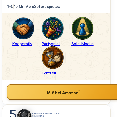
1–5
15 Min
Ab 6
Sofort spielbar
Kooperativ
Partyspiel
Solo-Modus
Echtzeit
*
15 €
bei Amazon
5
KENNERSPIEL DES
JAHRES