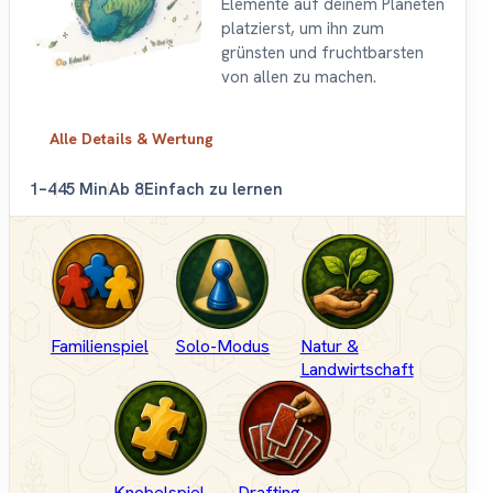
Elemente auf deinem Planeten
platzierst, um ihn zum
grünsten und fruchtbarsten
von allen zu machen.
Alle Details & Wertung
1–4
45 Min
Ab 8
Einfach zu lernen
Familienspiel
Solo-Modus
Natur &
Landwirtschaft
Knobelspiel
Drafting