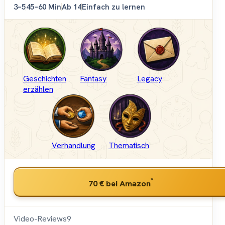
3–5
45–60 Min
Ab 14
Einfach zu lernen
Geschichten
Fantasy
Legacy
erzählen
Verhandlung
Thematisch
*
70 €
bei Amazon
Video-Reviews
9