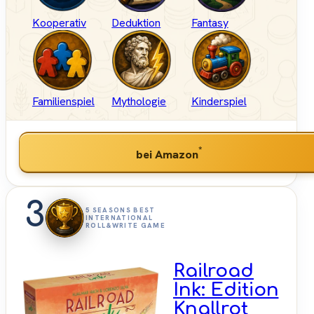
Kooperativ
Deduktion
Fantasy
Familienspiel
Mythologie
Kinderspiel
*
bei Amazon
3
5 SEASONS BEST
INTERNATIONAL
ROLL&WRITE GAME
Railroad
Ink: Edition
Knallrot