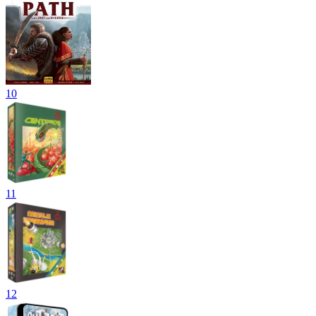
10
11
12