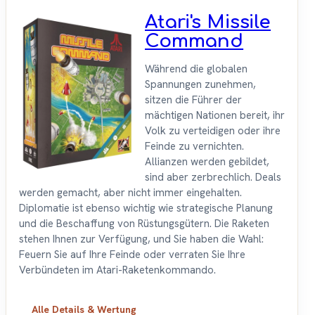
Atari's Missile
Command
Während die globalen
Spannungen zunehmen,
sitzen die Führer der
mächtigen Nationen bereit, ihr
Volk zu verteidigen oder ihre
Feinde zu vernichten.
Allianzen werden gebildet,
sind aber zerbrechlich. Deals
werden gemacht, aber nicht immer eingehalten.
Diplomatie ist ebenso wichtig wie strategische Planung
und die Beschaffung von Rüstungsgütern. Die Raketen
stehen Ihnen zur Verfügung, und Sie haben die Wahl:
Feuern Sie auf Ihre Feinde oder verraten Sie Ihre
Verbündeten im Atari-Raketenkommando.
Alle Details & Wertung