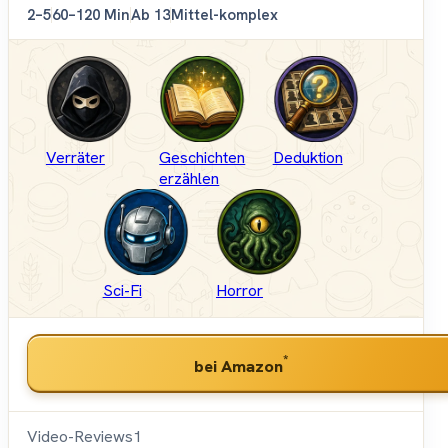
2–5
60–120 Min
Ab 13
Mittel-komplex
Verräter
Geschichten
Deduktion
erzählen
Sci-Fi
Horror
*
bei Amazon
Video-Reviews
1