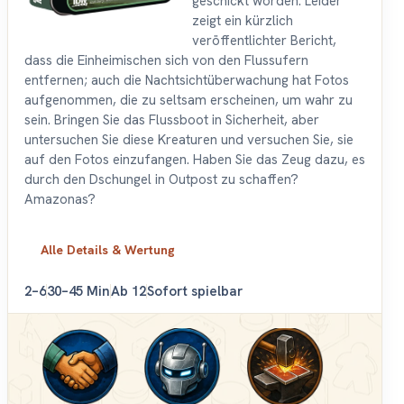
geschickt worden. Leider
zeigt ein kürzlich
veröffentlichter Bericht,
dass die Einheimischen sich von den Flussufern
entfernen; auch die Nachtsichtüberwachung hat Fotos
aufgenommen, die zu seltsam erscheinen, um wahr zu
sein. Bringen Sie das Flussboot in Sicherheit, aber
untersuchen Sie diese Kreaturen und versuchen Sie, sie
auf den Fotos einzufangen. Haben Sie das Zeug dazu, es
durch den Dschungel in Outpost zu schaffen?
Amazonas?
Alle Details & Wertung
2–6
30–45 Min
Ab 12
Sofort spielbar