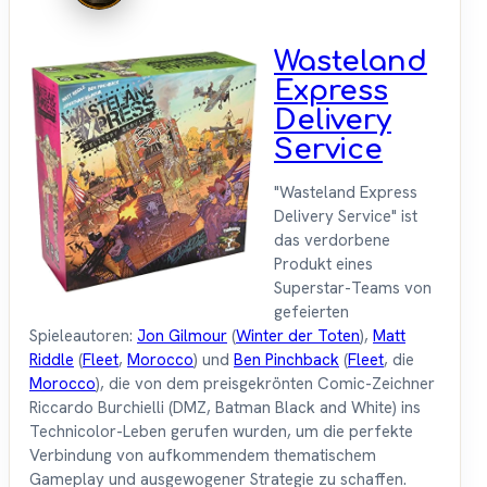
Wasteland
Express
Delivery
Service
"Wasteland Express
Delivery Service" ist
das verdorbene
Produkt eines
Superstar-Teams von
gefeierten
Spieleautoren:
Jon Gilmour
(
Winter der Toten
),
Matt
Riddle
(
Fleet
,
Morocco
) und
Ben Pinchback
(
Fleet
, die
Morocco
), die von dem preisgekrönten Comic-Zeichner
Riccardo Burchielli (DMZ, Batman Black and White) ins
Technicolor-Leben gerufen wurden, um die perfekte
Verbindung von aufkommendem thematischem
Gameplay und ausgewogener Strategie zu schaffen.