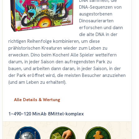
DNA sammeln, die
DNA-Sequenzen von
ausgestorbenen
Dinosaurierarten
erforschen und dann
die alte DNA in der
richtigen Reihenfolge kombinieren, um diese
prähistorischen Kreaturen wieder zum Leben zu
erwecken. Dino beim Kochen! Alle Spieler wetteifern
darum, in jeder Saison den aufregendsten Park zu
bauen, und arbeiten dann daran, in jeder Saison, in der
der Park eröffnet wird, die meisten Besucher anzuziehen
(und am Leben zu erhalten!).
Alle Details & Wertung
1–4
90–120 Min
Ab 8
Mittel-komplex