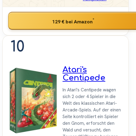
*
129 €
bei Amazon
10
Atari's
Centipede
In Atari's Centipede wagen
sich 2 oder 4 Spieler in die
Welt des klassischen Atari-
Arcade-Spiels. Auf der einen
Seite kontrolliert ein Spieler
den Gnom, erforscht den
Wald und versucht, den