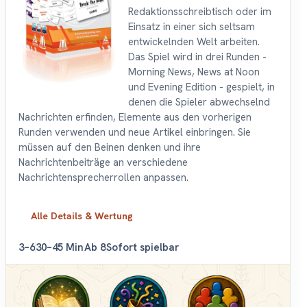
Redaktionsschreibtisch oder im
Einsatz in einer sich seltsam
entwickelnden Welt arbeiten.
Das Spiel wird in drei Runden -
Morning News, News at Noon
und Evening Edition - gespielt, in
denen die Spieler abwechselnd
Nachrichten erfinden, Elemente aus den vorherigen
Runden verwenden und neue Artikel einbringen. Sie
müssen auf den Beinen denken und ihre
Nachrichtenbeiträge an verschiedene
Nachrichtensprecherrollen anpassen.
Alle Details & Wertung
3–6
30–45 Min
Ab 8
Sofort spielbar