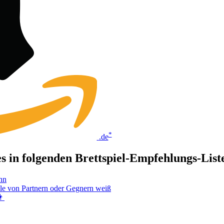
*
.de
 es in folgenden Brettspiel-Empfehlungs-Lis
nn
lle von Partnern oder Gegnern weiß
👨