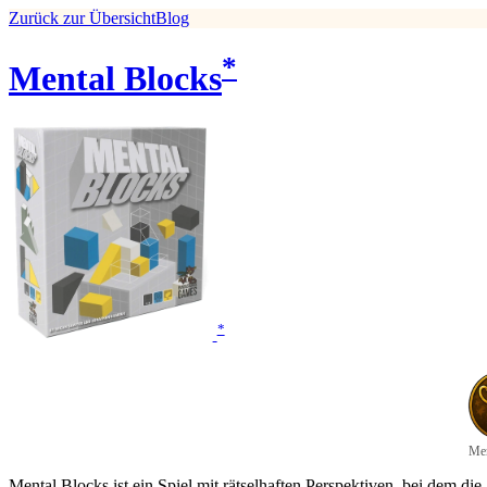
Zurück zur Übersicht
Blog
*
Mental Blocks
*
Men
Mental Blocks ist ein Spiel mit rätselhaften Perspektiven, bei dem d