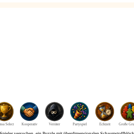
sa Select
Kooperativ
Verräter
Partyspiel
Echtzeit
Große Gr
ie Spieler versuchen, ein Puzzle mit überdimensionalen Schaumstoffblöc