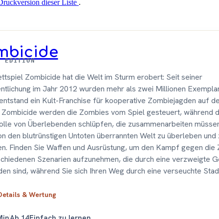
Druckversion dieser Liste
.
mbicide
E EDITION
ttspiel Zombicide hat die Welt im Sturm erobert: Seit seiner
ntlichung im Jahr 2012 wurden mehr als zwei Millionen Exemplar
entstand ein Kult-Franchise für kooperative Zombiejagden auf d
n Zombicide werden die Zombies vom Spiel gesteuert, während d
Rolle von Überlebenden schlüpfen, die zusammenarbeiten müssen
on den blutrünstigen Untoten überrannten Welt zu überleben und 
n. Finden Sie Waffen und Ausrüstung, um den Kampf gegen die 
chiedenen Szenarien aufzunehmen, die durch eine verzweigte G
en sind, während Sie sich Ihren Weg durch eine verseuchte Stad
Details & Wertung
Min
Ab 14
Einfach zu lernen