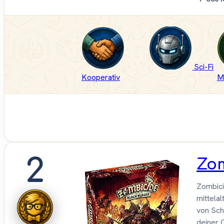
Sci-Fi
Kooperativ
M
2
Zom
Zombici
mittela
von Sch
deiner 