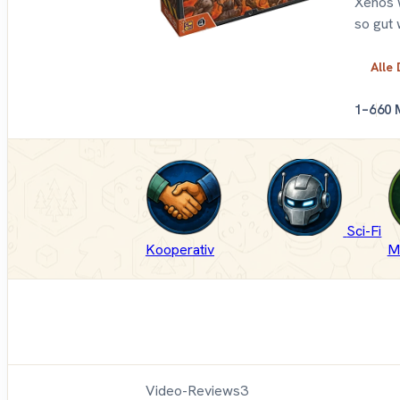
Xenos w
so gut
Alle
1–6
60 
Sci-Fi
Kooperativ
M
Video-Reviews
3