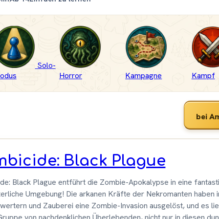
Solo-
odus
Horror
Kampagne
Kampf
bei A
bicide: Black Plague
de: Black Plague entführt die Zombie-Apokalypse in eine fantast
lterliche Umgebung! Die arkanen Kräfte der Nekromanten haben i
wertern und Zauberei eine Zombie-Invasion ausgelöst, und es lie
Gruppe von nachdenklichen Überlebenden, nicht nur in diesen dun