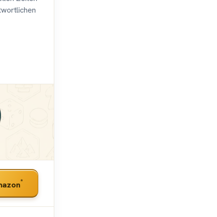
twortlichen
*
mazon