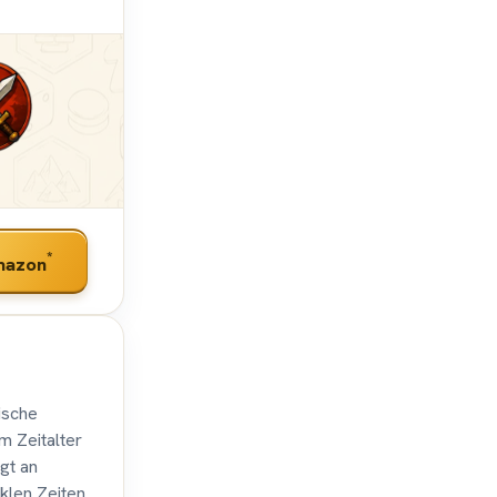
*
mazon
ische
m Zeitalter
gt an
klen Zeiten