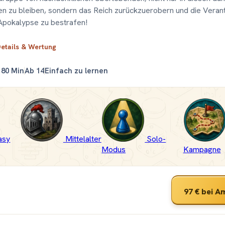
n zu bleiben, sondern das Reich zurückzuerobern und die Veran
 Apokalypse zu bestrafen!
Details & Wertung
180 Min
Ab 14
Einfach zu lernen
asy
Mittelalter
Solo-
Modus
Kampagne
97 €
bei A