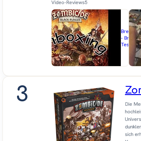
Video-Reviews
5
Brettspie
- Brettsp
Test
3
Zo
Die Me
hochlei
Univer
dunklen
sich er