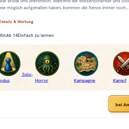
ar brutal und unerbittlich. Während die Wissenschaftler und Sol
 wie möglich aufgehalten haben, kommen die Xenos immer noch...
 Details & Wertung
Min
Ab 14
Einfach zu lernen
Solo-
odus
Horror
Kampagne
Kampf
bei A