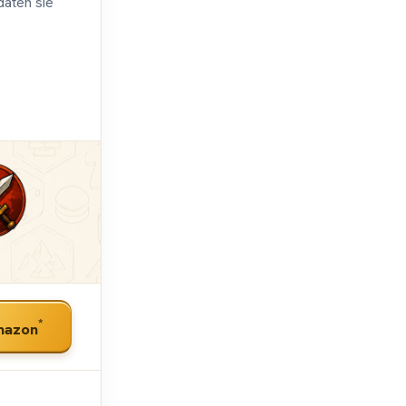
daten sie
*
mazon