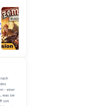
ettspielblog.net
Hunter &
Brettspiele im
Cron -
Hunter & Cron - Brettsp
st
Brettspiele
 nach
 des
m - einer
, was sie
ff von