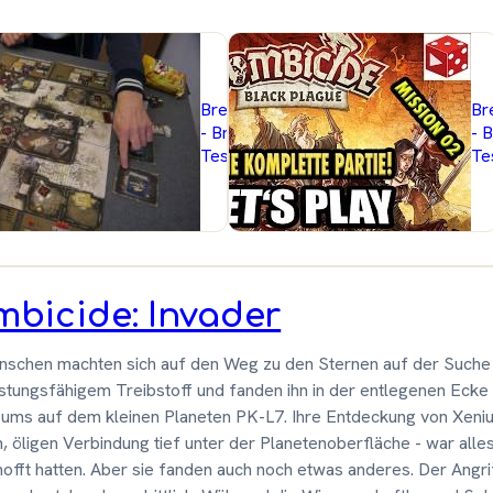
lblog.net
Brettspielblog.net
Br
iele im
- Brettspiele im
- 
Test
Te
mbicide: Invader
nschen machten sich auf den Weg zu den Sternen auf der Suche
stungsfähigem Treibstoff und fanden ihn in der entlegenen Ecke
sums auf dem kleinen Planeten PK-L7. Ihre Entdeckung von Xeniu
, öligen Verbindung tief unter der Planetenoberfläche - war alles
hofft hatten. Aber sie fanden auch noch etwas anderes. Der Angri