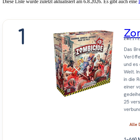
Diese Liste wurde zuletzt aktualisiert am 6.8.2026. Es gibt auch eine
1
Zo
ZWEIT
Das Bre
Veröffe
und es 
Welt. I
in die 
einer v
gedeihe
25 vers
verbund
Alle 
1–6
60 