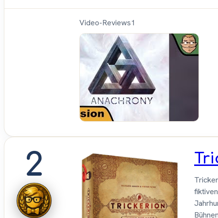
Video-Reviews
1
Hunte
Cron 
Brett
2
Tri
Tricker
fiktive
Jahrhun
Bühneni