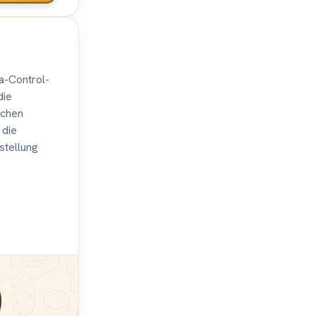
ea-Control-
die
ichen
 die
stellung