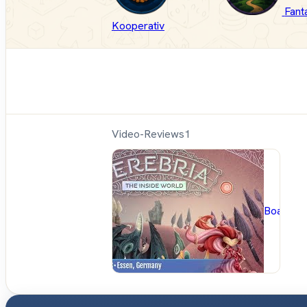
Fant
Kooperativ
Video-Reviews
1
BoardG