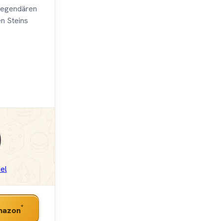
legendären
en Steins
el
*
mazon