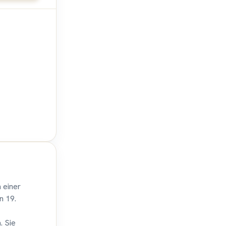
n einer
n 19.
. Sie