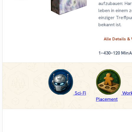
aufzubauen: Har
leben in einem z
einziger Treffpu
bekannt ist.
Alle Details &
1–4
30–120 Min
A
Sci-Fi
Wor
Placement