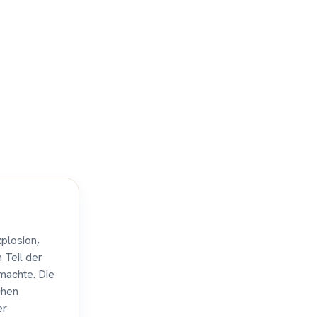
xplosion,
 Teil der
machte. Die
chen
er