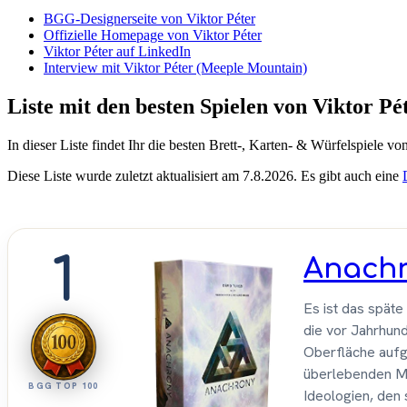
BGG-Designerseite von Viktor Péter
Offizielle Homepage von Viktor Péter
Viktor Péter auf LinkedIn
Interview mit Viktor Péter (Meeple Mountain)
Liste mit den besten Spielen von Viktor Pé
In dieser Liste findet Ihr die besten Brett-, Karten- & Würfelspiele vo
Diese Liste wurde zuletzt aktualisiert am 7.8.2026. Es gibt auch eine
1
Anach
Es ist das späte
die vor Jahrhun
Oberfläche auf
überlebenden Men
BGG TOP 100
Ideologien, den