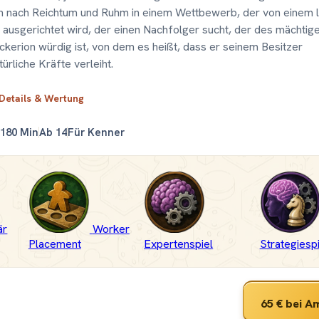
n nach Reichtum und Ruhm in einem Wettbewerb, der von einem 
 ausgerichtet wird, der einen Nachfolger sucht, der des mächtig
ckerion würdig ist, von dem es heißt, dass er seinem Besitzer
ürliche Kräfte verleiht.
 Details & Wertung
180 Min
Ab 14
Für Kenner
är
Worker
Placement
Expertenspiel
Strategiespi
65 €
bei A