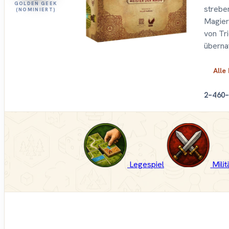
GOLDEN GEEK
strebe
(NOMINIERT)
Magier
von Tri
übernat
Alle
2–4
60–
Legespiel
Milit