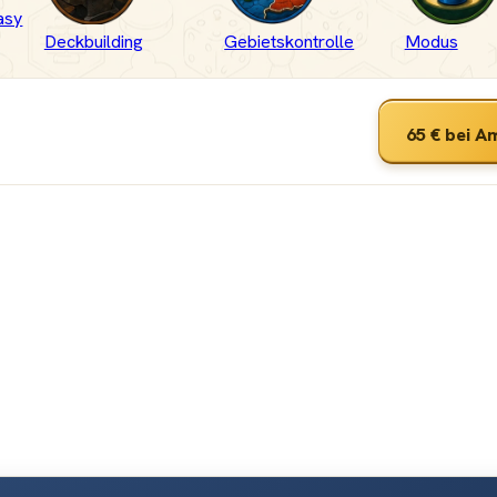
asy
Deckbuilding
Gebietskontrolle
Modus
65 €
bei A
ameGeek