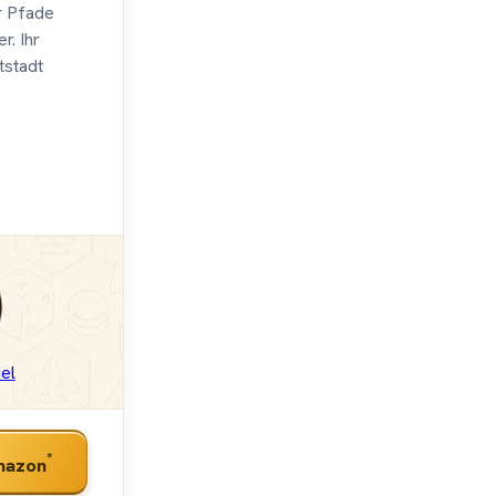
r Pfade
r. Ihr
tstadt
el
*
mazon