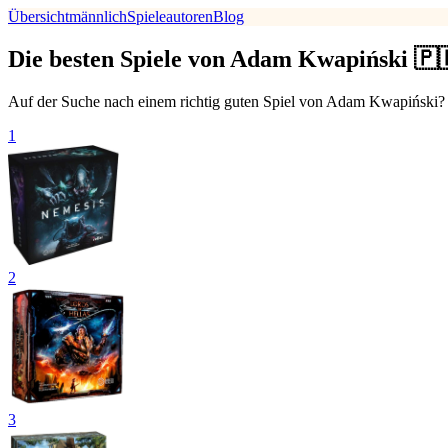
Übersicht
männlich
Spieleautoren
Blog
Die besten Spiele von Adam Kwapiński 🇵
Auf der Suche nach einem richtig guten Spiel von Adam Kwapiński? H
1
2
3