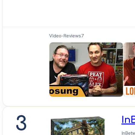
Video-Reviews
7
Hunte
Cron 
Brett
3
In
InBetw