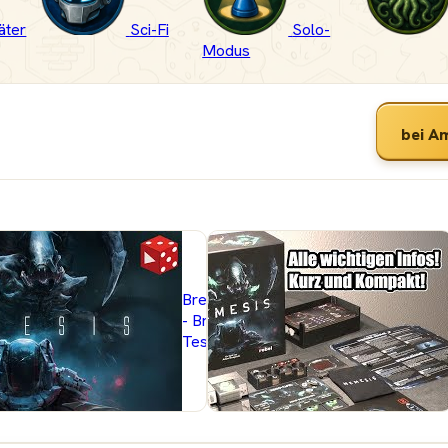
äter
Sci-Fi
Solo-
Modus
bei A
r &
Brettspielblog.net
-
- Brettspiele im
spiele
Test