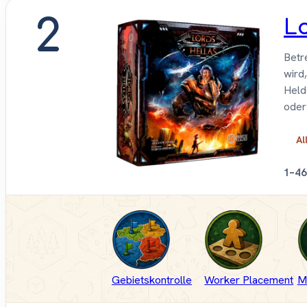
2
Lo
Betr
wird
Held
oder
Al
1–4
6
Gebietskontrolle
Worker Placement
M