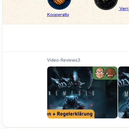
Verr
Kooperativ
Video-Reviews
3
Hunte
Cron 
Brett