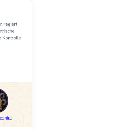
n regiert
etrische
 Kontrolle
espiel