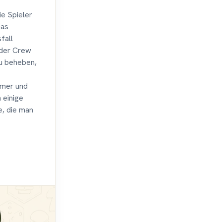
ie Spieler
Das
fall
 der Crew
zu beheben,
mmer und
 einige
e, die man