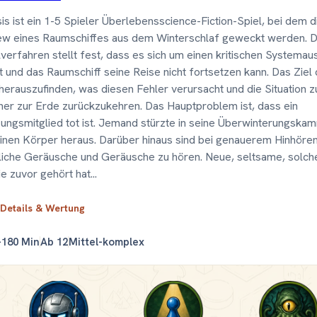
s ist ein 1-5 Spieler Überlebensscience-Fiction-Spiel, bei dem d
ew eines Raumschiffes aus dem Winterschlaf geweckt werden. 
lverfahren stellt fest, dass es sich um einen kritischen Systemaus
t und das Raumschiff seine Reise nicht fortsetzen kann. Das Ziel
, herauszufinden, was diesen Fehler verursacht und die Situation 
her zur Erde zurückzukehren. Das Hauptproblem ist, dass ein
ungsmitglied tot ist. Jemand stürzte in seine Überwinterungska
inen Körper heraus. Darüber hinaus sind bei genauerem Hinhören
liche Geräusche und Geräusche zu hören. Neue, seltsame, solch
e zuvor gehört hat...
 Details & Wertung
–180 Min
Ab 12
Mittel-komplex