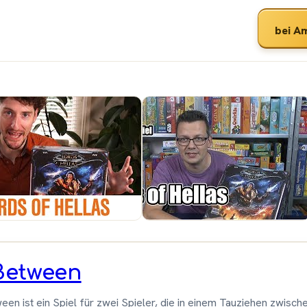
bei A
Shut
r &
Up &
-
Sit
spiele
Down
Between
een ist ein Spiel für zwei Spieler, die in einem Tauziehen zwisch