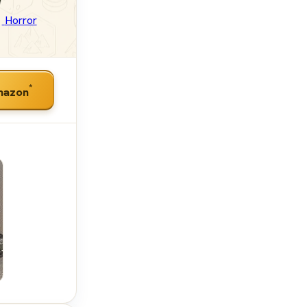
Horror
*
mazon
SpieleBlog