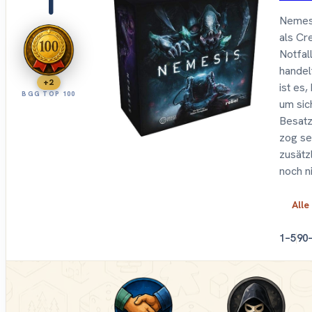
Nemesi
als Cr
Notfal
handel
+2
ist es
BGG TOP 100
um sic
Besatz
zog se
zusätz
noch ni
Alle
1–5
90