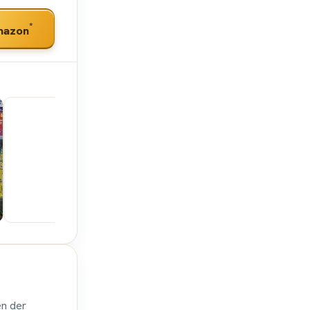
*
mazon
SpieleBlog
SpieleBlog
SpieleBlog
en der