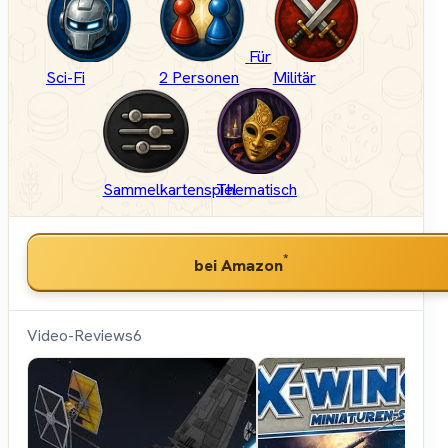
Für
Sci-Fi
2 Personen
Militär
Sammelkartenspiel
Thematisch
*
bei Amazon
Video-Reviews
6
Hunter &
Cron -