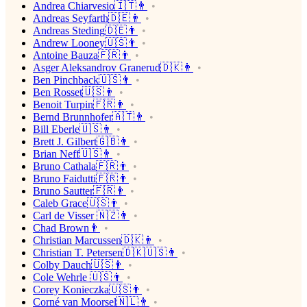
Andrea Chiarvesio🇮🇹👨
Andreas Seyfarth🇩🇪👨
Andreas Steding🇩🇪👨
Andrew Looney🇺🇸👨
Antoine Bauza🇫🇷👨
Asger Aleksandrov Granerud🇩🇰👨
Ben Pinchback🇺🇸👨
Ben Rosset🇺🇸👨
Benoit Turpin🇫🇷👨
Bernd Brunnhofer🇦🇹👨
Bill Eberle🇺🇸👨
Brett J. Gilbert🇬🇧👨
Brian Neff🇺🇸👨
Bruno Cathala🇫🇷👨
Bruno Faidutti🇫🇷👨
Bruno Sautter🇫🇷👨
Caleb Grace🇺🇸👨
Carl de Visser 🇳🇿👨
Chad Brown👨
Christian Marcussen🇩🇰👨
Christian T. Petersen🇩🇰🇺🇸👨
Colby Dauch🇺🇸👨
Cole Wehrle 🇺🇸👨
Corey Konieczka🇺🇸👨
Corné van Moorsel🇳🇱👨