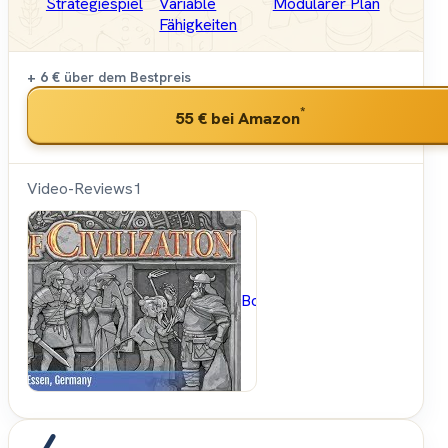
Strategiespiel
Variable
Modularer Plan
Fähigkeiten
+ 6 €
über dem Bestpreis
*
55 €
bei Amazon
Video-Reviews
1
BoardGameGeek