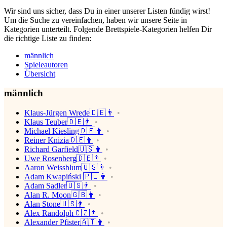
Wir sind uns sicher, dass Du in einer unserer Listen fündig wirst!
Um die Suche zu vereinfachen, haben wir unsere Seite in
Kategorien unterteilt. Folgende Brettspiele-Kategorien helfen Dir
die richtige Liste zu finden:
männlich
Spieleautoren
Übersicht
männlich
Klaus-Jürgen Wrede🇩🇪👨
Klaus Teuber🇩🇪👨
Michael Kiesling🇩🇪👨
Reiner Knizia🇩🇪👨
Richard Garfield🇺🇸👨
Uwe Rosenberg🇩🇪👨
Aaron Weissblum🇺🇸👨
Adam Kwapiński 🇵🇱👨
Adam Sadler🇺🇸👨
Alan R. Moon🇬🇧👨
Alan Stone🇺🇸👨
Alex Randolph🇨🇿👨
Alexander Pfister🇦🇹👨