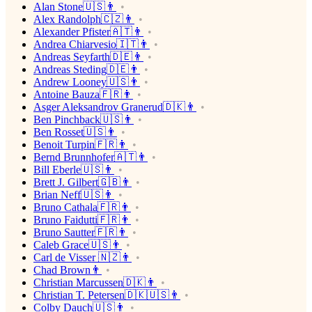
Alan Stone🇺🇸👨
Alex Randolph🇨🇿👨
Alexander Pfister🇦🇹👨
Andrea Chiarvesio🇮🇹👨
Andreas Seyfarth🇩🇪👨
Andreas Steding🇩🇪👨
Andrew Looney🇺🇸👨
Antoine Bauza🇫🇷👨
Asger Aleksandrov Granerud🇩🇰👨
Ben Pinchback🇺🇸👨
Ben Rosset🇺🇸👨
Benoit Turpin🇫🇷👨
Bernd Brunnhofer🇦🇹👨
Bill Eberle🇺🇸👨
Brett J. Gilbert🇬🇧👨
Brian Neff🇺🇸👨
Bruno Cathala🇫🇷👨
Bruno Faidutti🇫🇷👨
Bruno Sautter🇫🇷👨
Caleb Grace🇺🇸👨
Carl de Visser 🇳🇿👨
Chad Brown👨
Christian Marcussen🇩🇰👨
Christian T. Petersen🇩🇰🇺🇸👨
Colby Dauch🇺🇸👨