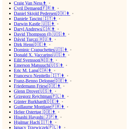
Craig Van Ness👨
Cyril Demaegd🇫🇷👨
Daniel Skjold Pedersen🇩🇰👨
Daniele Tascini 🇮🇹👨
Darwin Kastle 🇺🇸👨
Daryl Andrews🇨🇦👨
David Thompson (I) 🇺🇸👨
Dávid Turczi 🇭🇺👨
Dirk Henn🇩🇪👨
Dominic Crapuchettes🇺🇸👨
Donald X. Vaccarino🇺🇸👨
Eilif Svensson🇳🇴👨
Emerson Matsuuchi🇺🇸👨
Eric M. Lang🇨🇦👨
Francesco Nepitello 🇮🇹👨
Franz-Benno Delonge🇩🇪👨
Friedemann Friese🇩🇪👨
Glenn Drover🇺🇸👨
Grzegorz Rejchtman🇵🇱👨
Günter Burkhardt🇩🇪👨
Guillaume Montiage🇫🇷👨
Helge Ostertag 🇩🇪👨
Hisashi Hayashi 🇯🇵👨
Hjalmar Hach🇮🇹👨
Ignacy Trzewiczek🇵🇱👨