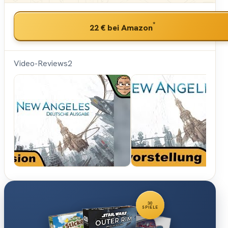
*
22 €
bei Amazon
Video-Reviews
2
Hunter &
Cron -
Brettspiele
30
SPIELE