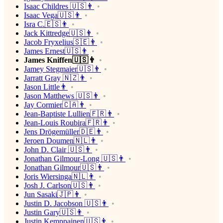
Isaac Childres 🇺🇸👨
Isaac Vega🇺🇸👨
Isra C.🇪🇸👨
Jack Kittredge🇺🇸👨
Jacob Fryxelius🇸🇪👨
James Ernest🇺🇸👨
James Kniffen🇺🇸👨
Jamey Stegmaier🇺🇸👨
Jarratt Gray 🇳🇿👨
Jason Little👨
Jason Matthews 🇺🇸👨
Jay Cormier🇨🇦👨
Jean-Baptiste Lullien🇫🇷👨
Jean-Louis Roubira🇫🇷👨
Jens Drögemüller🇩🇪👨
Jeroen Doumen🇳🇱👨
John D. Clair 🇺🇸👨
Jonathan Gilmour-Long 🇺🇸👨
Jonathan Gilmour🇺🇸👨
Joris Wiersinga🇳🇱👨
Josh J. Carlson🇺🇸👨
Jun Sasaki🇯🇵👨
Justin D. Jacobson 🇺🇸👨
Justin Gary🇺🇸👨
Justin Kemppainen🇺🇸👨