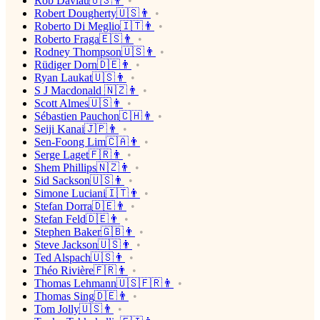
Rob Daviau🇺🇸👨
Robert Dougherty🇺🇸👨
Roberto Di Meglio🇮🇹👨
Roberto Fraga🇪🇸👨
Rodney Thompson🇺🇸👨
Rüdiger Dorn🇩🇪👨
Ryan Laukat🇺🇸👨
S J Macdonald 🇳🇿👨
Scott Almes🇺🇸👨
Sébastien Pauchon🇨🇭👨
Seiji Kanai🇯🇵👨
Sen-Foong Lim🇨🇦👨
Serge Laget🇫🇷👨
Shem Phillips🇳🇿👨
Sid Sackson🇺🇸👨
Simone Luciani🇮🇹👨
Stefan Dorra🇩🇪👨
Stefan Feld🇩🇪👨
Stephen Baker🇬🇧👨
Steve Jackson🇺🇸👨
Ted Alspach🇺🇸👨
Théo Rivière🇫🇷👨
Thomas Lehmann🇺🇸🇫🇷👨
Thomas Sing🇩🇪👨
Tom Jolly🇺🇸👨