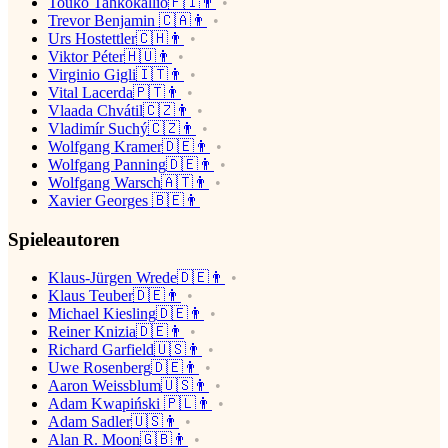
Touko Tahkokallio🇫🇮👨
Trevor Benjamin 🇨🇦👨
Urs Hostettler🇨🇭👨
Viktor Péter🇭🇺👨
Virginio Gigli🇮🇹👨
Vital Lacerda🇵🇹👨
Vlaada Chvátil🇨🇿👨
Vladimír Suchý🇨🇿👨
Wolfgang Kramer🇩🇪👨
Wolfgang Panning🇩🇪👨
Wolfgang Warsch🇦🇹👨
Xavier Georges 🇧🇪👨
Spieleautoren
Klaus-Jürgen Wrede🇩🇪👨
Klaus Teuber🇩🇪👨
Michael Kiesling🇩🇪👨
Reiner Knizia🇩🇪👨
Richard Garfield🇺🇸👨
Uwe Rosenberg🇩🇪👨
Aaron Weissblum🇺🇸👨
Adam Kwapiński 🇵🇱👨
Adam Sadler🇺🇸👨
Alan R. Moon🇬🇧👨