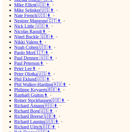
Mike Elliott🇺🇸👨
Mike Selinker🇺🇸👨
Nate French🇺🇸👨
Nestore Mangone🇮🇹👨
Nick Little 🇺🇸👨
Nicolas Raoult👨
Nigel Buckle 🇬🇧👨
Nikki Valens👨
Noah Cohen🇺🇸👨
Paolo Mori🇮🇹👨
Paul Dennen 🇺🇸👨
Paul Peterson👨
Peter Lee👨
Peter Olotka🇺🇸👨
Phil Eklund🇺🇸👨
Phil Walker-Harding🇦🇺👨
Philippe Keyaerts🇧🇪👨
Raphaël Guiton👨
Reiner Stockhausen🇩🇪👨
Richard Ámann🇭🇺👨
Richard Borg🇺🇸👨
Richard Breese🇬🇧👨
Richard Launius🇺🇸👨
Richard Ulrich🇩🇪👨