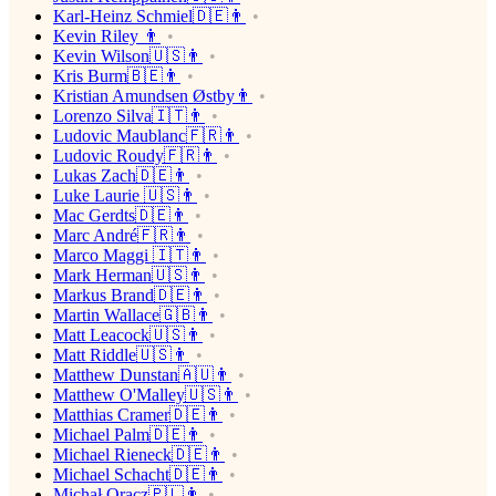
Karl-Heinz Schmiel🇩🇪👨
Kevin Riley 👨
Kevin Wilson🇺🇸👨
Kris Burm🇧🇪👨
Kristian Amundsen Østby👨
Lorenzo Silva🇮🇹👨
Ludovic Maublanc🇫🇷👨
Ludovic Roudy🇫🇷👨
Lukas Zach🇩🇪👨
Luke Laurie 🇺🇸👨
Mac Gerdts🇩🇪👨
Marc André🇫🇷👨
Marco Maggi 🇮🇹👨
Mark Herman🇺🇸👨
Markus Brand🇩🇪👨
Martin Wallace🇬🇧👨
Matt Leacock🇺🇸👨
Matt Riddle🇺🇸👨
Matthew Dunstan🇦🇺👨
Matthew O'Malley🇺🇸👨
Matthias Cramer🇩🇪👨
Michael Palm🇩🇪👨
Michael Rieneck🇩🇪👨
Michael Schacht🇩🇪👨
Michał Oracz🇵🇱👨