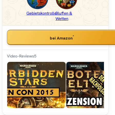
Gebietskontrolle
Bluffen &
Wetten
*
bei Amazon
Video-Reviews
5
Hunter &
Cron -
Brettspiele