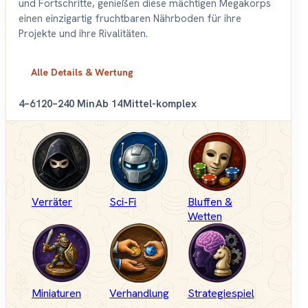
und Fortschritte, genießen diese mächtigen Megakorps
einen einzigartig fruchtbaren Nährboden für ihre
Projekte und ihre Rivalitäten.
Alle Details & Wertung
4–6
120–240 Min
Ab 14
Mittel-komplex
Verräter
Sci-Fi
Bluffen &
Wetten
Miniaturen
Verhandlung
Strategiespiel