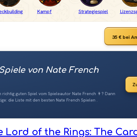
eckbuilding
Kampf
Strategiespiel
Lizenzsp
35 €
bei A
Spiele von Nate French
Zu
 richtig guten Spiel vom Spieleautor Nate French 👨? Dann
ige: die Liste mit den besten Nate French Spielen .
 Lord of the Rings: The Car