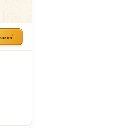
*
mazon