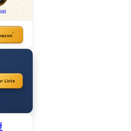
iel
*
mazon
r Liste
d