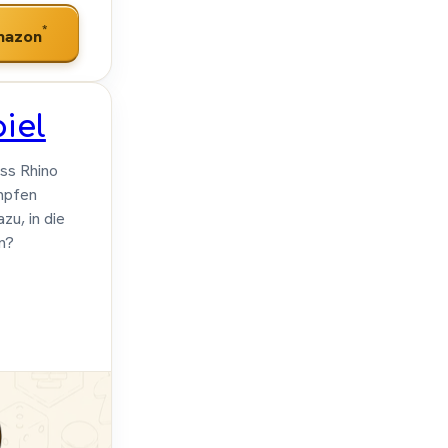
*
mazon
iel
ss Rhino
mpfen
zu, in die
n?