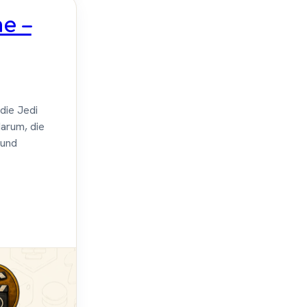
e –
die Jedi
darum, die
 und