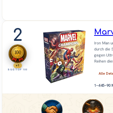
2
Marv
Iron Man u
durch die 
gegen Ultr
Reihen die
+1
BGG TOP 100
Alle Det
1–4
45–90 