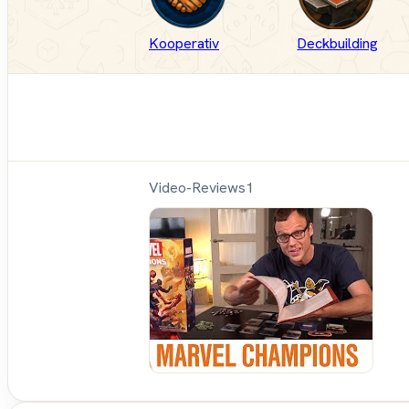
Kooperativ
Deckbuilding
Video-Reviews
1
Sh
Up
Sit
Do