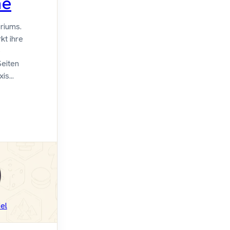
me
riums.
kt ihre
e
Seiten
is...
el