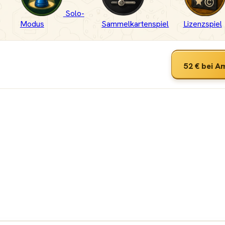
Solo-
Modus
Sammelkartenspiel
Lizenzspiel
52 €
bei A
ut
 &
wn