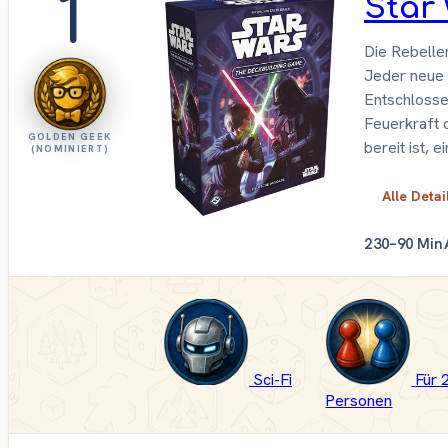
1
Star
Die Rebelle
Jeder neue 
Entschlosse
Feuerkraft 
GOLDEN GEEK
bereit ist, 
(NOMINIERT)
Alle Deta
2
30–90 Min
Sci-Fi
Für 
Personen