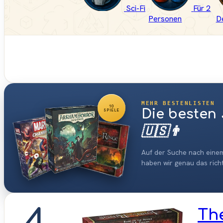
Sci-Fi
Für 2
Personen
D
MEHR BESTENLISTEN
10
Die besten
SPIELE
🇺🇸👨
Auf der Suche nach einem
haben wir genau das richt
4
The