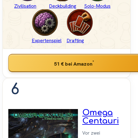
Zivilisation
Deckbuilding
Solo-Modus
Expertenspiel
Drafting
*
51 €
bei Amazon
6
Omega
Centauri
Vor zwei