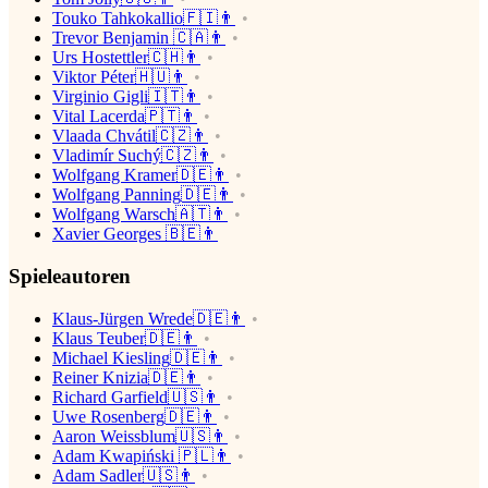
Touko Tahkokallio🇫🇮👨
Trevor Benjamin 🇨🇦👨
Urs Hostettler🇨🇭👨
Viktor Péter🇭🇺👨
Virginio Gigli🇮🇹👨
Vital Lacerda🇵🇹👨
Vlaada Chvátil🇨🇿👨
Vladimír Suchý🇨🇿👨
Wolfgang Kramer🇩🇪👨
Wolfgang Panning🇩🇪👨
Wolfgang Warsch🇦🇹👨
Xavier Georges 🇧🇪👨
Spieleautoren
Klaus-Jürgen Wrede🇩🇪👨
Klaus Teuber🇩🇪👨
Michael Kiesling🇩🇪👨
Reiner Knizia🇩🇪👨
Richard Garfield🇺🇸👨
Uwe Rosenberg🇩🇪👨
Aaron Weissblum🇺🇸👨
Adam Kwapiński 🇵🇱👨
Adam Sadler🇺🇸👨