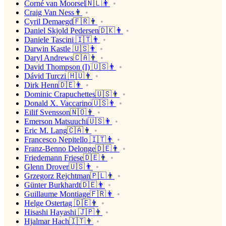
Corné van Moorsel🇳🇱👨
Craig Van Ness👨
Cyril Demaegd🇫🇷👨
Daniel Skjold Pedersen🇩🇰👨
Daniele Tascini 🇮🇹👨
Darwin Kastle 🇺🇸👨
Daryl Andrews🇨🇦👨
David Thompson (I) 🇺🇸👨
Dávid Turczi 🇭🇺👨
Dirk Henn🇩🇪👨
Dominic Crapuchettes🇺🇸👨
Donald X. Vaccarino🇺🇸👨
Eilif Svensson🇳🇴👨
Emerson Matsuuchi🇺🇸👨
Eric M. Lang🇨🇦👨
Francesco Nepitello 🇮🇹👨
Franz-Benno Delonge🇩🇪👨
Friedemann Friese🇩🇪👨
Glenn Drover🇺🇸👨
Grzegorz Rejchtman🇵🇱👨
Günter Burkhardt🇩🇪👨
Guillaume Montiage🇫🇷👨
Helge Ostertag 🇩🇪👨
Hisashi Hayashi 🇯🇵👨
Hjalmar Hach🇮🇹👨