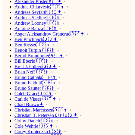
Alexander Pfister🇦🇹👨
Andrea Chiarvesio🇮🇹👨
Andreas Seyfarth🇩🇪👨
Andreas Steding🇩🇪👨
Andrew Looney🇺🇸👨
Antoine Bauza🇫🇷👨
Asger Aleksandrov Granerud🇩🇰👨
Ben Pinchback🇺🇸👨
Ben Rosset🇺🇸👨
Benoit Turpin🇫🇷👨
Bernd Brunnhofer🇦🇹👨
Bill Eberle🇺🇸👨
Brett J. Gilbert🇬🇧👨
Brian Neff🇺🇸👨
Bruno Cathala🇫🇷👨
Bruno Faidutti🇫🇷👨
Bruno Sautter🇫🇷👨
Caleb Grace🇺🇸👨
Carl de Visser 🇳🇿👨
Chad Brown👨
Christian Marcussen🇩🇰👨
Christian T. Petersen🇩🇰🇺🇸👨
Colby Dauch🇺🇸👨
Cole Wehrle 🇺🇸👨
Corey Konieczka🇺🇸👨