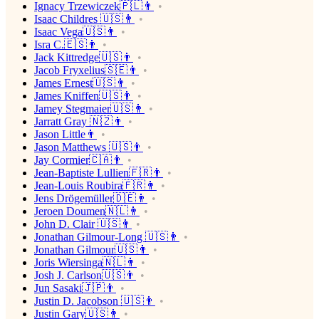
Ignacy Trzewiczek🇵🇱👨
Isaac Childres 🇺🇸👨
Isaac Vega🇺🇸👨
Isra C.🇪🇸👨
Jack Kittredge🇺🇸👨
Jacob Fryxelius🇸🇪👨
James Ernest🇺🇸👨
James Kniffen🇺🇸👨
Jamey Stegmaier🇺🇸👨
Jarratt Gray 🇳🇿👨
Jason Little👨
Jason Matthews 🇺🇸👨
Jay Cormier🇨🇦👨
Jean-Baptiste Lullien🇫🇷👨
Jean-Louis Roubira🇫🇷👨
Jens Drögemüller🇩🇪👨
Jeroen Doumen🇳🇱👨
John D. Clair 🇺🇸👨
Jonathan Gilmour-Long 🇺🇸👨
Jonathan Gilmour🇺🇸👨
Joris Wiersinga🇳🇱👨
Josh J. Carlson🇺🇸👨
Jun Sasaki🇯🇵👨
Justin D. Jacobson 🇺🇸👨
Justin Gary🇺🇸👨