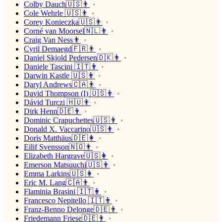
Colby Dauch🇺🇸👨
Cole Wehrle 🇺🇸👨
Corey Konieczka🇺🇸👨
Corné van Moorsel🇳🇱👨
Craig Van Ness👨
Cyril Demaegd🇫🇷👨
Daniel Skjold Pedersen🇩🇰👨
Daniele Tascini 🇮🇹👨
Darwin Kastle 🇺🇸👨
Daryl Andrews🇨🇦👨
David Thompson (I) 🇺🇸👨
Dávid Turczi 🇭🇺👨
Dirk Henn🇩🇪👨
Dominic Crapuchettes🇺🇸👨
Donald X. Vaccarino🇺🇸👨
Doris Matthäus🇩🇪👩
Eilif Svensson🇳🇴👨
Elizabeth Hargrave🇺🇸👩
Emerson Matsuuchi🇺🇸👨
Emma Larkins🇺🇸👩
Eric M. Lang🇨🇦👨
Flaminia Brasini 🇮🇹👩
Francesco Nepitello 🇮🇹👨
Franz-Benno Delonge🇩🇪👨
Friedemann Friese🇩🇪👨