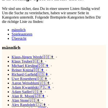
Wir sind uns sicher, dass Du in einer unserer Listen fündig wirst!
Um die Suche zu vereinfachen, haben wir unsere Seite in
Kategorien unterteilt. Folgende Brettspiele-Kategorien helfen Dir
die richtige Liste zu finden:
männlich
Spieleautoren
Übersicht
männlich
Klaus-Jürgen Wrede🇩🇪👨
Klaus Teuber🇩🇪👨
Michael Kiesling🇩🇪👨
Reiner Knizia🇩🇪👨
Richard Garfield🇺🇸👨
Uwe Rosenberg🇩🇪👨
Aaron Weissblum🇺🇸👨
Adam Kwapiński 🇵🇱👨
Adam Sadler🇺🇸👨
Alan R. Moon🇬🇧👨
Alan Stone🇺🇸👨
Alex Randolph🇨🇿👨