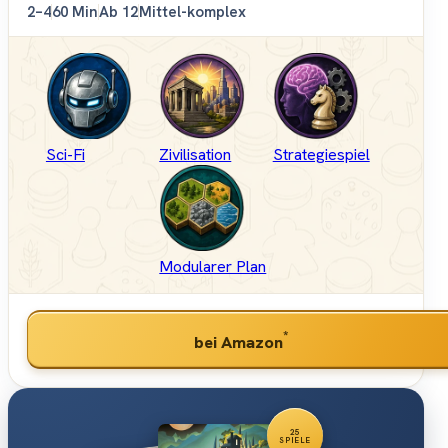
2–4
60 Min
Ab 12
Mittel-komplex
Sci-Fi
Zivilisation
Strategiespiel
Modularer Plan
*
bei Amazon
25
SPIELE