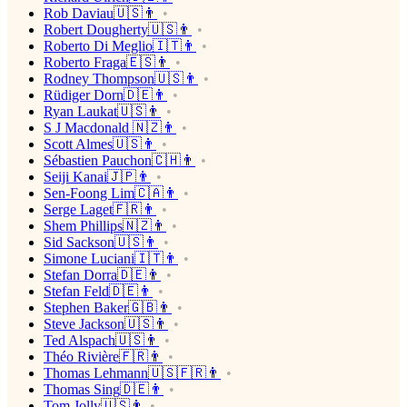
Rob Daviau🇺🇸👨
Robert Dougherty🇺🇸👨
Roberto Di Meglio🇮🇹👨
Roberto Fraga🇪🇸👨
Rodney Thompson🇺🇸👨
Rüdiger Dorn🇩🇪👨
Ryan Laukat🇺🇸👨
S J Macdonald 🇳🇿👨
Scott Almes🇺🇸👨
Sébastien Pauchon🇨🇭👨
Seiji Kanai🇯🇵👨
Sen-Foong Lim🇨🇦👨
Serge Laget🇫🇷👨
Shem Phillips🇳🇿👨
Sid Sackson🇺🇸👨
Simone Luciani🇮🇹👨
Stefan Dorra🇩🇪👨
Stefan Feld🇩🇪👨
Stephen Baker🇬🇧👨
Steve Jackson🇺🇸👨
Ted Alspach🇺🇸👨
Théo Rivière🇫🇷👨
Thomas Lehmann🇺🇸🇫🇷👨
Thomas Sing🇩🇪👨
Tom Jolly🇺🇸👨