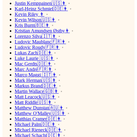
Justin Kemppainen🇺🇸👨
Karl-Heinz Schmiel🇩🇪👨
Kevin Riley 👨
Kevin Wilson🇺🇸👨
Kris Burm🇧🇪👨
Kristian Amundsen Østby👨
Lorenzo Silva🇮🇹👨
Ludovic Maublanc🇫🇷👨
Ludovic Roudy🇫🇷👨
Lukas Zach🇩🇪👨
Luke Laurie 🇺🇸👨
Mac Gerdts🇩🇪👨
Marc André🇫🇷👨
Marco Maggi 🇮🇹👨
Mark Herman🇺🇸👨
Markus Brand🇩🇪👨
Martin Wallace🇬🇧👨
Matt Leacock🇺🇸👨
Matt Riddle🇺🇸👨
Matthew Dunstan🇦🇺👨
Matthew O'Malley🇺🇸👨
Matthias Cramer🇩🇪👨
Michael Palm🇩🇪👨
Michael Rieneck🇩🇪👨
Michael Schacht🇩🇪👨