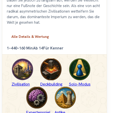
bauen Sie jedoch zu langsam auf, werden Sie vielleicht
nur eine Fußnote der Geschichte sein. Als eine von acht
radikal asymmetrischen Zivilisationen wetteifern Sie
darum, das dominanteste Imperium zu werden, das die
Welt je gesehen hat.
Alle Details & Wertung
1–4
40–160 Min
Ab 14
Für Kenner
Zivilisation
Deckbuilding
Solo-Modus
Expertenspiel
Antike