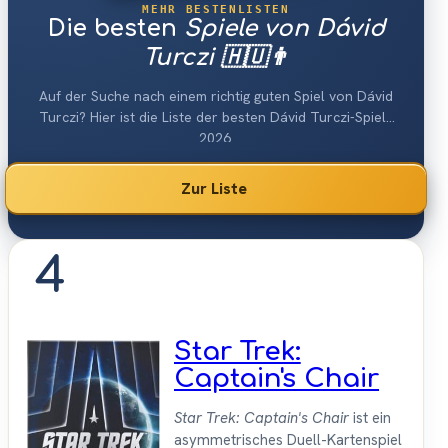
MEHR BESTENLISTEN
Die besten
Spiele von Dávid
Turczi 🇭🇺👨
Auf der Suche nach einem richtig guten Spiel von Dávid
Turczi? Hier ist die Liste der besten Dávid Turczi-Spiele
2026.
Zur Liste
4
Star Trek:
Captain's Chair
Star Trek: Captain's Chair
ist ein
asymmetrisches Duell-Kartenspiel