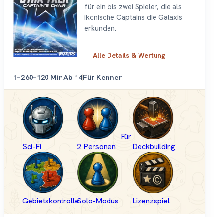
für ein bis zwei Spieler, die als
ikonische Captains die Galaxis
erkunden.
Alle Details & Wertung
1–2
60–120 Min
Ab 14
Für Kenner
Für
Sci-Fi
2 Personen
Deckbuilding
Gebietskontrolle
Solo-Modus
Lizenzspiel