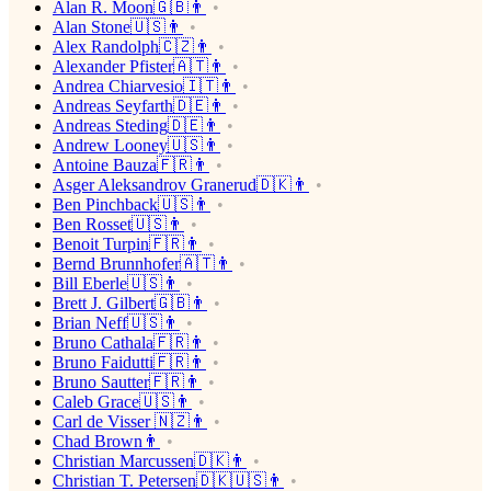
Alan R. Moon🇬🇧👨
Alan Stone🇺🇸👨
Alex Randolph🇨🇿👨
Alexander Pfister🇦🇹👨
Andrea Chiarvesio🇮🇹👨
Andreas Seyfarth🇩🇪👨
Andreas Steding🇩🇪👨
Andrew Looney🇺🇸👨
Antoine Bauza🇫🇷👨
Asger Aleksandrov Granerud🇩🇰👨
Ben Pinchback🇺🇸👨
Ben Rosset🇺🇸👨
Benoit Turpin🇫🇷👨
Bernd Brunnhofer🇦🇹👨
Bill Eberle🇺🇸👨
Brett J. Gilbert🇬🇧👨
Brian Neff🇺🇸👨
Bruno Cathala🇫🇷👨
Bruno Faidutti🇫🇷👨
Bruno Sautter🇫🇷👨
Caleb Grace🇺🇸👨
Carl de Visser 🇳🇿👨
Chad Brown👨
Christian Marcussen🇩🇰👨
Christian T. Petersen🇩🇰🇺🇸👨