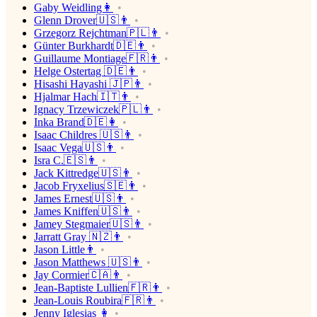
Gaby Weidling👩
Glenn Drover🇺🇸👨
Grzegorz Rejchtman🇵🇱👨
Günter Burkhardt🇩🇪👨
Guillaume Montiage🇫🇷👨
Helge Ostertag 🇩🇪👨
Hisashi Hayashi 🇯🇵👨
Hjalmar Hach🇮🇹👨
Ignacy Trzewiczek🇵🇱👨
Inka Brand🇩🇪👩
Isaac Childres 🇺🇸👨
Isaac Vega🇺🇸👨
Isra C.🇪🇸👨
Jack Kittredge🇺🇸👨
Jacob Fryxelius🇸🇪👨
James Ernest🇺🇸👨
James Kniffen🇺🇸👨
Jamey Stegmaier🇺🇸👨
Jarratt Gray 🇳🇿👨
Jason Little👨
Jason Matthews 🇺🇸👨
Jay Cormier🇨🇦👨
Jean-Baptiste Lullien🇫🇷👨
Jean-Louis Roubira🇫🇷👨
Jenny Iglesias 👩