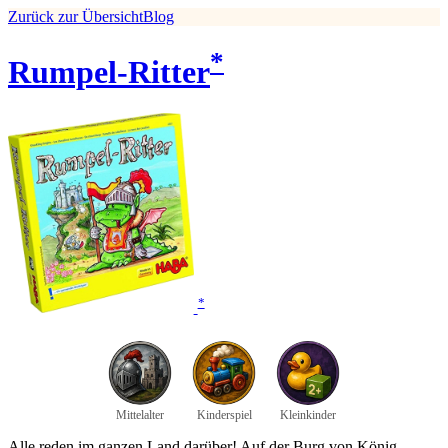
Zurück zur Übersicht
Blog
*
Rumpel-Ritter
*
Mittelalter
Kinderspiel
Kleinkinder
Alle reden im ganzen Land darüber! Auf der Burg von König