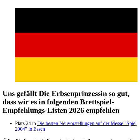
Uns gefällt Die Erbsenprinzessin so gut,
dass wir es in folgenden Brettspiel-
Empfehlungs-Listen 2026 empfehlen
Platz 24 in
Die besten Neuvorstellungen auf der Messe "Spiel
2004" in Essen