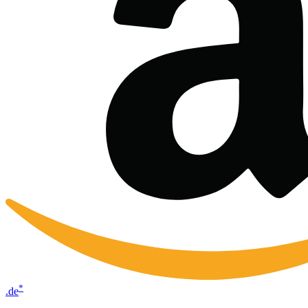
*
.de