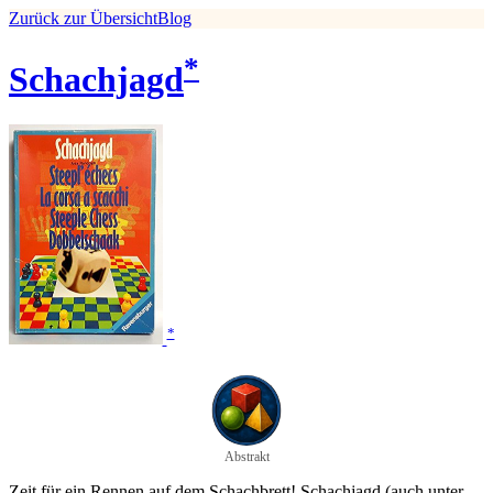
Zurück zur Übersicht
Blog
*
Schachjagd
*
Abstrakt
Zeit für ein Rennen auf dem Schachbrett! Schachjagd (auch unter