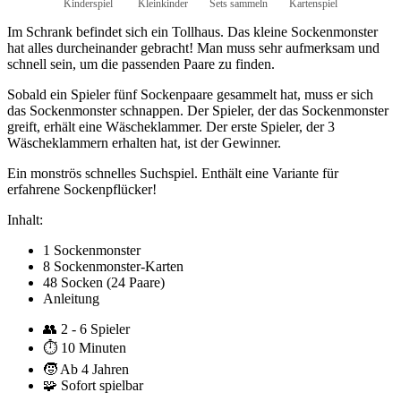
Kinderspiel
Kleinkinder
Sets sammeln
Kartenspiel
Im Schrank befindet sich ein Tollhaus. Das kleine Sockenmonster
hat alles durcheinander gebracht! Man muss sehr aufmerksam und
schnell sein, um die passenden Paare zu finden.
Sobald ein Spieler fünf Sockenpaare gesammelt hat, muss er sich
das Sockenmonster schnappen. Der Spieler, der das Sockenmonster
greift, erhält eine Wäscheklammer. Der erste Spieler, der 3
Wäscheklammern erhalten hat, ist der Gewinner.
Ein monströs schnelles Suchspiel. Enthält eine Variante für
erfahrene Sockenpflücker!
Inhalt:
1 Sockenmonster
8 Sockenmonster-Karten
48 Socken (24 Paare)
Anleitung
👥
2 - 6 Spieler
⏱️
10 Minuten
🧒
Ab 4 Jahren
🧩
Sofort spielbar