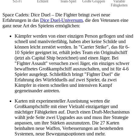
Sci-Fi
Echtzeit
Team-Spiel
Große Gruppen
Variable
Fähigkeiten
Space Cadets: Dice Duel – Die Fighter bringt zwei neue
Erfahrungen in das
Dice Duel-Universum
, die den Veteranen eine
ganz neue Art des Spielens ermöglichen:
Kämpfer werden von einer einzigen Person geflogen und sind
schnell und manövrierfähig, haben aber keine Schilde und
können leicht zerstört werden. In "Carrier Strike", das für 6-
10 Spieler geeignet ist, erhält jedes Team ein Originalschiff
(jetzt als Capital Ship bezeichnet) und einen Jäger. Bei
"Fighter Assault" versuchen zwei Jäger, ein einziges schwer
bewaffnetes Großkampfschiff auszuschalten, und ist für 4-6
Spieler ausgelegt. Schließlich bringt "Fighter Duel" die
Erfahrung des Würfelduells auf zwei Spieler, da zwei
Kämpfer in einem schnellen und intensiven Kampf
gegeneinander antreten.
Karten mit experimenteller Ausrüstung werten die
Großkampfschiffe mit einer Vielzahl einzigartiger und
mächtiger Fähigkeiten auf. Durch einen Draft-Mechanismus
wählt jede Seite zwei Upgrades aus und muss ihre Strategie
anpassen, um ihre Stärken auszunutzen. Die 27 Karten
beinhalten neue Waffen, Verbesserungen an bestehenden
Systemen, neue Bewegungsoptionen und mehr.