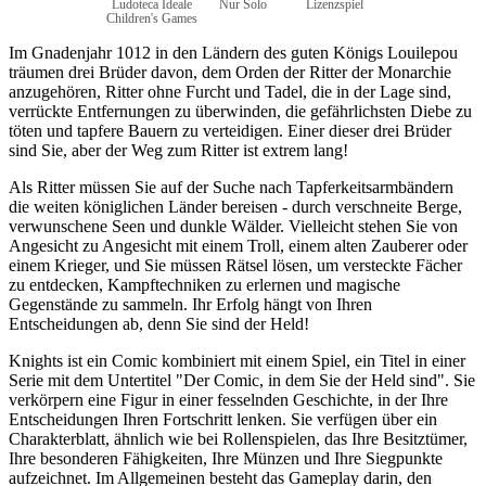
Ludoteca Ideale
Nur Solo
Lizenzspiel
Children's Games
Im Gnadenjahr 1012 in den Ländern des guten Königs Louilepou
träumen drei Brüder davon, dem Orden der Ritter der Monarchie
anzugehören, Ritter ohne Furcht und Tadel, die in der Lage sind,
verrückte Entfernungen zu überwinden, die gefährlichsten Diebe zu
töten und tapfere Bauern zu verteidigen. Einer dieser drei Brüder
sind Sie, aber der Weg zum Ritter ist extrem lang!
Als Ritter müssen Sie auf der Suche nach Tapferkeitsarmbändern
die weiten königlichen Länder bereisen - durch verschneite Berge,
verwunschene Seen und dunkle Wälder. Vielleicht stehen Sie von
Angesicht zu Angesicht mit einem Troll, einem alten Zauberer oder
einem Krieger, und Sie müssen Rätsel lösen, um versteckte Fächer
zu entdecken, Kampftechniken zu erlernen und magische
Gegenstände zu sammeln. Ihr Erfolg hängt von Ihren
Entscheidungen ab, denn Sie sind der Held!
Knights ist ein Comic kombiniert mit einem Spiel, ein Titel in einer
Serie mit dem Untertitel "Der Comic, in dem Sie der Held sind". Sie
verkörpern eine Figur in einer fesselnden Geschichte, in der Ihre
Entscheidungen Ihren Fortschritt lenken. Sie verfügen über ein
Charakterblatt, ähnlich wie bei Rollenspielen, das Ihre Besitztümer,
Ihre besonderen Fähigkeiten, Ihre Münzen und Ihre Siegpunkte
aufzeichnet. Im Allgemeinen besteht das Gameplay darin, den