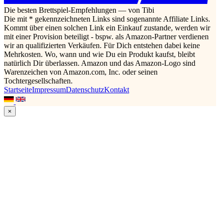
Die besten Brettspiel-Empfehlungen — von Tibi
Die mit * gekennzeichneten Links sind sogenannte Affiliate Links.
Kommt über einen solchen Link ein Einkauf zustande, werden wir
mit einer Provision beteiligt - bspw. als Amazon-Partner verdienen
wir an qualifizierten Verkäufen. Für Dich entstehen dabei keine
Mehrkosten. Wo, wann und wie Du ein Produkt kaufst, bleibt
natürlich Dir überlassen. Amazon und das Amazon-Logo sind
Warenzeichen von Amazon.com, Inc. oder seinen
Tochtergesellschaften.
Startseite
Impressum
Datenschutz
Kontakt
×