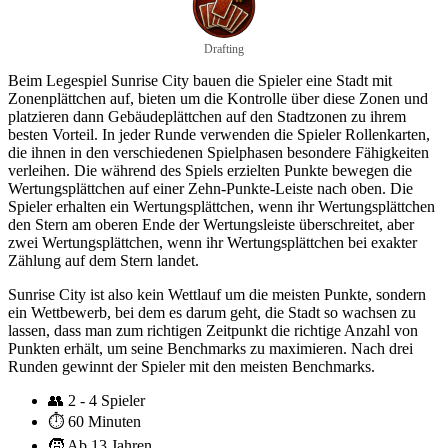
Drafting
Beim Legespiel Sunrise City bauen die Spieler eine Stadt mit
Zonenplättchen auf, bieten um die Kontrolle über diese Zonen und
platzieren dann Gebäudeplättchen auf den Stadtzonen zu ihrem
besten Vorteil. In jeder Runde verwenden die Spieler Rollenkarten,
die ihnen in den verschiedenen Spielphasen besondere Fähigkeiten
verleihen. Die während des Spiels erzielten Punkte bewegen die
Wertungsplättchen auf einer Zehn-Punkte-Leiste nach oben. Die
Spieler erhalten ein Wertungsplättchen, wenn ihr Wertungsplättchen
den Stern am oberen Ende der Wertungsleiste überschreitet, aber
zwei Wertungsplättchen, wenn ihr Wertungsplättchen bei exakter
Zählung auf dem Stern landet.
Sunrise City ist also kein Wettlauf um die meisten Punkte, sondern
ein Wettbewerb, bei dem es darum geht, die Stadt so wachsen zu
lassen, dass man zum richtigen Zeitpunkt die richtige Anzahl von
Punkten erhält, um seine Benchmarks zu maximieren. Nach drei
Runden gewinnt der Spieler mit den meisten Benchmarks.
👥
2 - 4 Spieler
⏱️
60 Minuten
🧒
Ab 13 Jahren