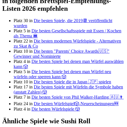
in folgenden Brettspiel-Empfehlungs-
Listen 2026 empfehlen
Platz 30 in
Die besten Spiele, die 2019📆 veröffentlicht
wurden
Platz 5 in
Die besten Gesellschaftsspiele mit Essen / Kochen
als Thema 🍔
Platz 22 in
Die besten modernen Würfelspiele - Alternativen
zu Skat & Co
Platz 10 in
Die besten "Parents' Choice Awards🇺🇸"
Gewinner und Nominierte
Platz 4 in
Die besten Spiele bei denen man Würfel auswählen
kann 🎲
Platz 5 in
Die besten Spiele bei denen man Würfel neu
würfeln oder sperren kann 🎲
Platz 10 in
Die besten Spiele die in Japan 🇯🇵 spielen
Platz 17 in
Die besten Spiele mit Würfeln die Symbole haben
(anstatt Zahlen) 🎲
Platz 7 in
Die besten Spiele von Phil Walker-Harding 🇦🇺👨
Platz 24 in
Die besten Würfelspiel🎲-Neuerscheinungen🆕
Platz 4 in
Die besten Würfelspiele 🎲
Ähnliche Spiele wie Sushi Roll