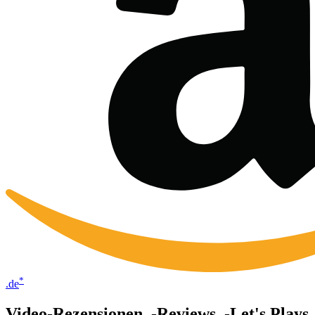
*
.de
Video-Rezensionen, -Reviews, -Let's Plays