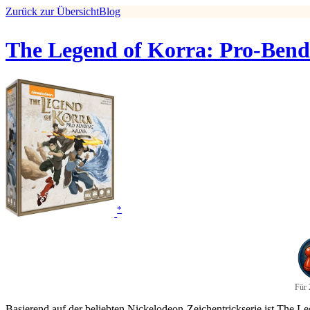
Zurück zur Übersicht
Blog
The Legend of Korra: Pro-Bend
*
Für 
Basierend auf der beliebten Nickelodeon-Zeichentrickserie ist The L