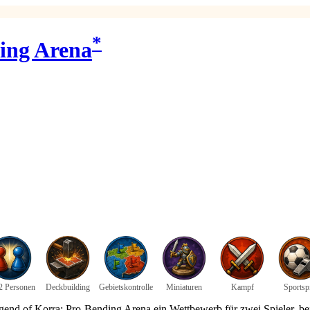
*
ing Arena
2 Personen
Deckbuilding
Gebietskontrolle
Miniaturen
Kampf
Sportsp
egend of Korra: Pro-Bending Arena ein Wettbewerb für zwei Spieler, b