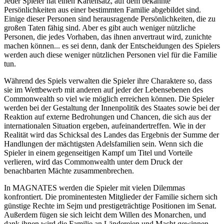
Jeder Spieler hat einen Kartensatz, auf dem bekannte
Persönlichkeiten aus einer bestimmten Familie abgebildet sind.
Einige dieser Personen sind herausragende Persönlichkeiten, die zu
großen Taten fähig sind. Aber es gibt auch weniger nützliche
Personen, die jedes Vorhaben, das ihnen anvertraut wird, zunichte
machen können... es sei denn, dank der Entscheidungen des Spielers
werden auch diese weniger nützlichen Personen viel für die Familie
tun.
Während des Spiels verwalten die Spieler ihre Charaktere so, dass
sie im Wettbewerb mit anderen auf jeder der Lebensebenen des
Commonwealth so viel wie möglich erreichen können. Die Spieler
werden bei der Gestaltung der Innenpolitik des Staates sowie bei der
Reaktion auf externe Bedrohungen und Chancen, die sich aus der
internationalen Situation ergeben, aufeinandertreffen. Wie in der
Realität wird das Schicksal des Landes das Ergebnis der Summe der
Handlungen der mächtigsten Adelsfamilien sein. Wenn sich die
Spieler in einem gegenseitigen Kampf um Titel und Vorteile
verlieren, wird das Commonwealth unter dem Druck der
benachbarten Mächte zusammenbrechen.
In MAGNATES werden die Spieler mit vielen Dilemmas
konfrontiert. Die prominentesten Mitglieder der Familie sichern sich
günstige Rechte im Sejm und prestigeträchtige Positionen im Senat.
Außerdem fügen sie sich leicht dem Willen des Monarchen, und
dank ihnen wird die Familie an Ländereien und Macht gewinnen.