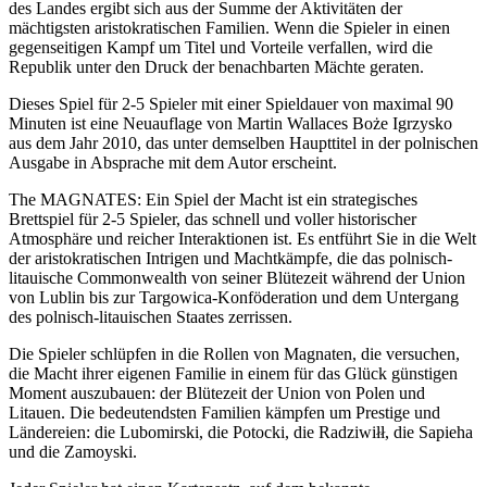
des Landes ergibt sich aus der Summe der Aktivitäten der
mächtigsten aristokratischen Familien. Wenn die Spieler in einen
gegenseitigen Kampf um Titel und Vorteile verfallen, wird die
Republik unter den Druck der benachbarten Mächte geraten.
Dieses Spiel für 2-5 Spieler mit einer Spieldauer von maximal 90
Minuten ist eine Neuauflage von Martin Wallaces Boże Igrzysko
aus dem Jahr 2010, das unter demselben Haupttitel in der polnischen
Ausgabe in Absprache mit dem Autor erscheint.
The MAGNATES: Ein Spiel der Macht ist ein strategisches
Brettspiel für 2-5 Spieler, das schnell und voller historischer
Atmosphäre und reicher Interaktionen ist. Es entführt Sie in die Welt
der aristokratischen Intrigen und Machtkämpfe, die das polnisch-
litauische Commonwealth von seiner Blütezeit während der Union
von Lublin bis zur Targowica-Konföderation und dem Untergang
des polnisch-litauischen Staates zerrissen.
Die Spieler schlüpfen in die Rollen von Magnaten, die versuchen,
die Macht ihrer eigenen Familie in einem für das Glück günstigen
Moment auszubauen: der Blütezeit der Union von Polen und
Litauen. Die bedeutendsten Familien kämpfen um Prestige und
Ländereien: die Lubomirski, die Potocki, die Radziwiłł, die Sapieha
und die Zamoyski.