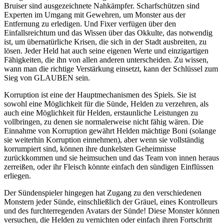
Bruiser sind ausgezeichnete Nahkämpfer. Scharfschützen sind
Experten im Umgang mit Gewehren, um Monster aus der
Entfernung zu erledigen. Und Fixer verfügen über den
Einfallsreichtum und das Wissen über das Okkulte, das notwendig
ist, um übernatürliche Krisen, die sich in der Stadt ausbreiten, zu
lösen. Jeder Held hat auch seine eigenen Werte und einzigartigen
Fähigkeiten, die ihn von allen anderen unterscheiden. Zu wissen,
wann man die richtige Verstärkung einsetzt, kann der Schlüssel zum
Sieg von GLAUBEN sein.
Korruption ist eine der Hauptmechanismen des Spiels. Sie ist
sowohl eine Möglichkeit für die Sünde, Helden zu verzehren, als
auch eine Möglichkeit für Helden, erstaunliche Leistungen zu
vollbringen, zu denen sie normalerweise nicht fähig wären. Die
Einnahme von Korruption gewährt Helden mächtige Boni (solange
sie weiterhin Korruption einnehmen), aber wenn sie vollständig
korrumpiert sind, können ihre dunkelsten Geheimnisse
zurückkommen und sie heimsuchen und das Team von innen heraus
zerreißen, oder ihr Fleisch könnte einfach den sündigen Einflüssen
erliegen.
Der Sündenspieler hingegen hat Zugang zu den verschiedenen
Monstern jeder Sünde, einschließlich der Gräuel, eines Kontrolleurs
und des furchterregenden Avatars der Sünde! Diese Monster können
versuchen, die Helden zu vernichten oder einfach ihren Fortschritt