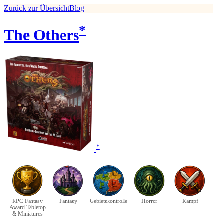
Zurück zur Übersicht
Blog
*
The Others
*
RPC Fantasy
Fantasy
Gebietskontrolle
Horror
Kampf
Award Tabletop
& Miniatures