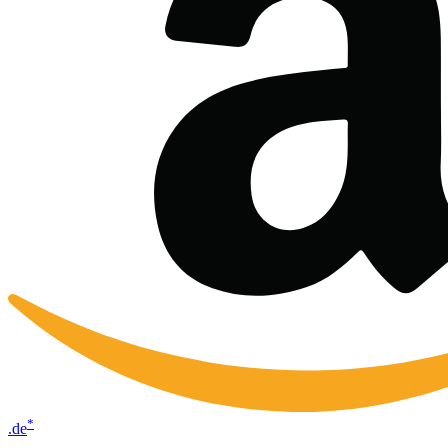
*
.de