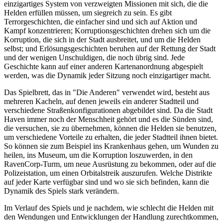
einzigartiges System von verzweigten Missionen mit sich, die die
Helden erfüllen müssen, um siegreich zu sein. Es gibt
Terrorgeschichten, die einfacher sind und sich auf Aktion und
Kampf konzentrieren; Korruptionsgeschichten drehen sich um die
Korruption, die sich in der Stadt ausbreitet, und um die Helden
selbst; und Erlösungsgeschichten beruhen auf der Rettung der Stadt
und der wenigen Unschuldigen, die noch übrig sind. Jede
Geschichte kann auf einer anderen Kartenanordnung abgespielt
werden, was die Dynamik jeder Sitzung noch einzigartiger macht.
Das Spielbrett, das in "Die Anderen" verwendet wird, besteht aus
mehreren Kacheln, auf denen jeweils ein anderer Stadtteil und
verschiedene Straßenkonfigurationen abgebildet sind. Da die Stadt
Haven immer noch der Menschheit gehört und es die Sünden sind,
die versuchen, sie zu übernehmen, können die Helden sie benutzen,
um verschiedene Vorteile zu erhalten, die jeder Stadtteil ihnen bietet.
So können sie zum Beispiel ins Krankenhaus gehen, um Wunden zu
heilen, ins Museum, um die Korruption loszuwerden, in den
RavenCorp-Turm, um neue Ausrüstung zu bekommen, oder auf die
Polizeistation, um einen Orbitalstreik auszurufen. Welche Distrikte
auf jeder Karte verfügbar sind und wo sie sich befinden, kann die
Dynamik des Spiels stark verändern.
Im Verlauf des Spiels und je nachdem, wie schlecht die Helden mit
den Wendungen und Entwicklungen der Handlung zurechtkommen,