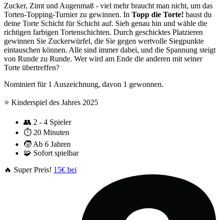
Zucker, Zimt und Augenmaß - viel mehr braucht man nicht, um das
Torten-Topping-Turnier zu gewinnen. In
Topp die Torte!
baust du
deine Torte Schicht für Schicht auf. Sieh genau hin und wähle die
richtigen farbigen Tortenschichten. Durch geschicktes Platzieren
gewinnen Sie Zuckerwürfel, die Sie gegen wertvolle Siegpunkte
eintauschen können. Alle sind immer dabei, und die Spannung steigt
von Runde zu Runde. Wer wird am Ende die anderen mit seiner
Torte übertreffen?
Nominiert für 1 Auszeichnung, davon 1 gewonnen.
⭐️ Kinderspiel des Jahres 2025
👥
2 - 4 Spieler
⏱️
20 Minuten
🧒
Ab 6 Jahren
🧩
Sofort spielbar
🔥 Super Preis!
15€ bei