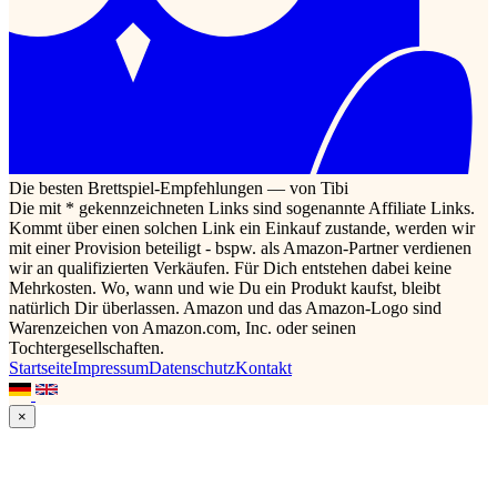
Die besten Brettspiel-Empfehlungen — von Tibi
Die mit * gekennzeichneten Links sind sogenannte Affiliate Links.
Kommt über einen solchen Link ein Einkauf zustande, werden wir
mit einer Provision beteiligt - bspw. als Amazon-Partner verdienen
wir an qualifizierten Verkäufen. Für Dich entstehen dabei keine
Mehrkosten. Wo, wann und wie Du ein Produkt kaufst, bleibt
natürlich Dir überlassen. Amazon und das Amazon-Logo sind
Warenzeichen von Amazon.com, Inc. oder seinen
Tochtergesellschaften.
Startseite
Impressum
Datenschutz
Kontakt
×