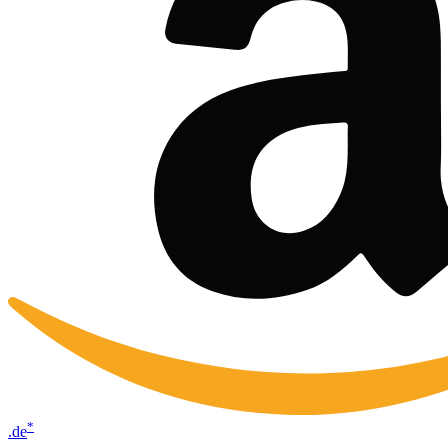
*
.de