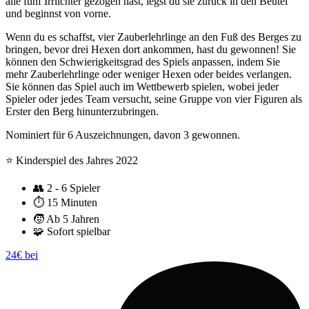
alle fünf Irrlichter gezogen hast, legst du sie zurück in den Beutel
und beginnst von vorne.
Wenn du es schaffst, vier Zauberlehrlinge an den Fuß des Berges zu
bringen, bevor drei Hexen dort ankommen, hast du gewonnen! Sie
können den Schwierigkeitsgrad des Spiels anpassen, indem Sie
mehr Zauberlehrlinge oder weniger Hexen oder beides verlangen.
Sie können das Spiel auch im Wettbewerb spielen, wobei jeder
Spieler oder jedes Team versucht, seine Gruppe von vier Figuren als
Erster den Berg hinunterzubringen.
Nominiert für 6 Auszeichnungen, davon 3 gewonnen.
⭐️ Kinderspiel des Jahres 2022
👥
2 - 6 Spieler
⏱️
15 Minuten
🧒
Ab 5 Jahren
🧩
Sofort spielbar
24€ bei