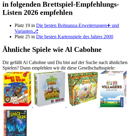
in folgenden Brettspiel-Empfehlungs-
Listen 2026 empfehlen
Platz 19 in
Die besten Bohnanza-Erweiterungen➕ und
Varianten⎇
Platz 25 in
Die besten Kartenspiele des Jahres 2000
Ähnliche Spiele wie Al Cabohne
Dir gefällt Al Cabohne und Du bist auf der Suche nach ähnlichen
Spielen? Dann empfehlen wir dir diese Gesellschaftsspiele: