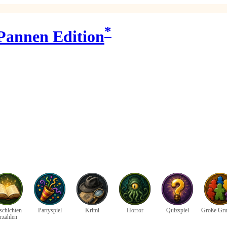
*
 Pannen Edition
schichten
Partyspiel
Krimi
Horror
Quizspiel
Große Gr
rzählen