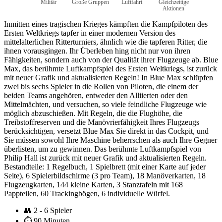
Militär
Große Gruppen
Luftfahrt
Gleichzeitige
Aktionen
Inmitten eines tragischen Krieges kämpften die Kampfpiloten des
Ersten Weltkriegs tapfer in einer modernen Version des
mittelalterlichen Ritterturniers, ähnlich wie die tapferen Ritter, die
ihnen vorausgingen. Ihr Überleben hing nicht nur von ihren
Fähigkeiten, sondern auch von der Qualität ihrer Flugzeuge ab. Blue
Max, das berühmte Luftkampfspiel des Ersten Weltkriegs, ist zurück
mit neuer Grafik und aktualisierten Regeln! In Blue Max schlüpfen
zwei bis sechs Spieler in die Rollen von Piloten, die einem der
beiden Teams angehören, entweder den Alliierten oder den
Mittelmächten, und versuchen, so viele feindliche Flugzeuge wie
möglich abzuschießen. Mit Regeln, die die Flughöhe, die
Treibstoffreserven und die Manövrierfähigkeit Ihres Flugzeugs
berücksichtigen, versetzt Blue Max Sie direkt in das Cockpit, und
Sie müssen sowohl Ihre Maschine beherrschen als auch Ihre Gegner
überlisten, um zu gewinnen. Das berühmte Luftkampfspiel von
Philip Hall ist zurück mit neuer Grafik und aktualisierten Regeln.
Bestandteile: 1 Regelbuch, 1 Spielbrett (mit einer Karte auf jeder
Seite), 6 Spielerbildschirme (3 pro Team), 18 Manöverkarten, 18
Flugzeugkarten, 144 kleine Karten, 3 Stanztafeln mit 168
Pappteilen, 60 Trackingbögen, 6 individuelle Würfel.
👥
2 - 6 Spieler
⏱️
90 Minuten