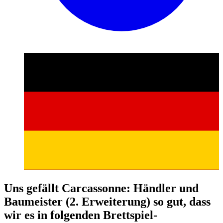
Uns gefällt Carcassonne: Händler und
Baumeister (2. Erweiterung) so gut, dass
wir es in folgenden Brettspiel-