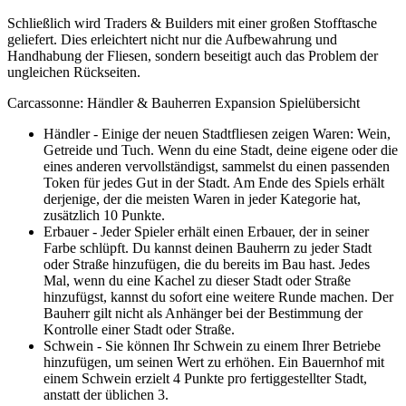
Schließlich wird Traders & Builders mit einer großen Stofftasche
geliefert. Dies erleichtert nicht nur die Aufbewahrung und
Handhabung der Fliesen, sondern beseitigt auch das Problem der
ungleichen Rückseiten.
Carcassonne: Händler & Bauherren Expansion Spielübersicht
Händler - Einige der neuen Stadtfliesen zeigen Waren: Wein,
Getreide und Tuch. Wenn du eine Stadt, deine eigene oder die
eines anderen vervollständigst, sammelst du einen passenden
Token für jedes Gut in der Stadt. Am Ende des Spiels erhält
derjenige, der die meisten Waren in jeder Kategorie hat,
zusätzlich 10 Punkte.
Erbauer - Jeder Spieler erhält einen Erbauer, der in seiner
Farbe schlüpft. Du kannst deinen Bauherrn zu jeder Stadt
oder Straße hinzufügen, die du bereits im Bau hast. Jedes
Mal, wenn du eine Kachel zu dieser Stadt oder Straße
hinzufügst, kannst du sofort eine weitere Runde machen. Der
Bauherr gilt nicht als Anhänger bei der Bestimmung der
Kontrolle einer Stadt oder Straße.
Schwein - Sie können Ihr Schwein zu einem Ihrer Betriebe
hinzufügen, um seinen Wert zu erhöhen. Ein Bauernhof mit
einem Schwein erzielt 4 Punkte pro fertiggestellter Stadt,
anstatt der üblichen 3.