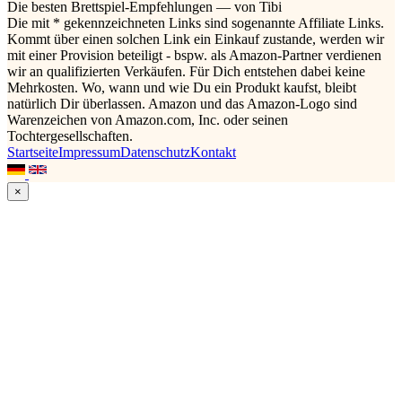
Die besten Brettspiel-Empfehlungen — von Tibi
Die mit * gekennzeichneten Links sind sogenannte Affiliate Links.
Kommt über einen solchen Link ein Einkauf zustande, werden wir
mit einer Provision beteiligt - bspw. als Amazon-Partner verdienen
wir an qualifizierten Verkäufen. Für Dich entstehen dabei keine
Mehrkosten. Wo, wann und wie Du ein Produkt kaufst, bleibt
natürlich Dir überlassen. Amazon und das Amazon-Logo sind
Warenzeichen von Amazon.com, Inc. oder seinen
Tochtergesellschaften.
Startseite
Impressum
Datenschutz
Kontakt
×