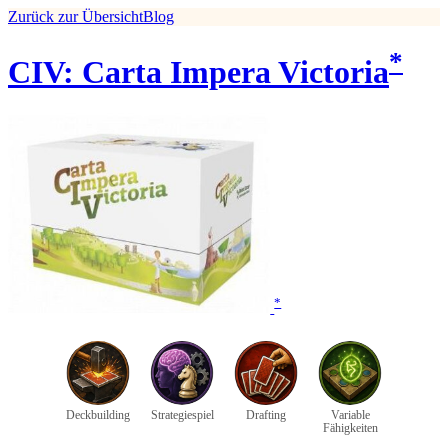
Zurück zur Übersicht
Blog
*
CIV: Carta Impera Victoria
*
Deckbuilding
Strategiespiel
Drafting
Variable
Fähigkeiten