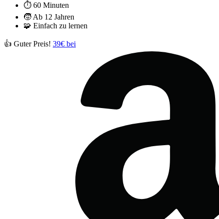
⏱️
60 Minuten
🧒
Ab 12 Jahren
🧩
Einfach zu lernen
👍 Guter Preis!
39€ bei