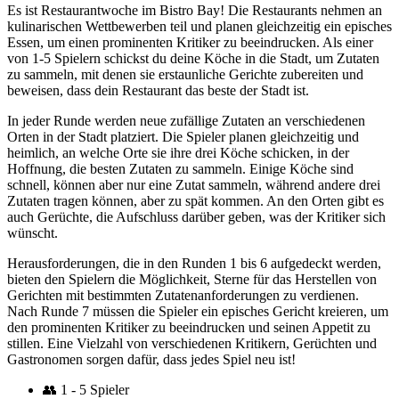
Es ist Restaurantwoche im Bistro Bay! Die Restaurants nehmen an
kulinarischen Wettbewerben teil und planen gleichzeitig ein episches
Essen, um einen prominenten Kritiker zu beeindrucken. Als einer
von 1-5 Spielern schickst du deine Köche in die Stadt, um Zutaten
zu sammeln, mit denen sie erstaunliche Gerichte zubereiten und
beweisen, dass dein Restaurant das beste der Stadt ist.
In jeder Runde werden neue zufällige Zutaten an verschiedenen
Orten in der Stadt platziert. Die Spieler planen gleichzeitig und
heimlich, an welche Orte sie ihre drei Köche schicken, in der
Hoffnung, die besten Zutaten zu sammeln. Einige Köche sind
schnell, können aber nur eine Zutat sammeln, während andere drei
Zutaten tragen können, aber zu spät kommen. An den Orten gibt es
auch Gerüchte, die Aufschluss darüber geben, was der Kritiker sich
wünscht.
Herausforderungen, die in den Runden 1 bis 6 aufgedeckt werden,
bieten den Spielern die Möglichkeit, Sterne für das Herstellen von
Gerichten mit bestimmten Zutatenanforderungen zu verdienen.
Nach Runde 7 müssen die Spieler ein episches Gericht kreieren, um
den prominenten Kritiker zu beeindrucken und seinen Appetit zu
stillen. Eine Vielzahl von verschiedenen Kritikern, Gerüchten und
Gastronomen sorgen dafür, dass jedes Spiel neu ist!
👥
1 - 5 Spieler