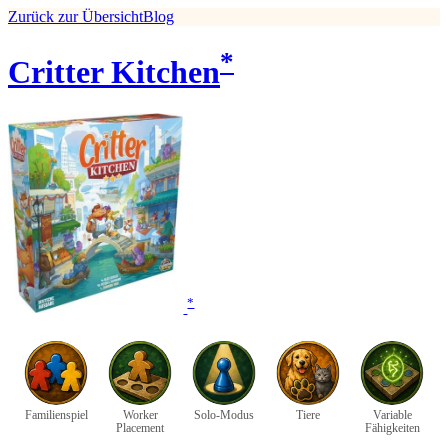
Zurück zur Übersicht
Blog
*
Critter Kitchen
*
Familienspiel
Worker
Solo-Modus
Tiere
Variable
Placement
Fähigkeiten