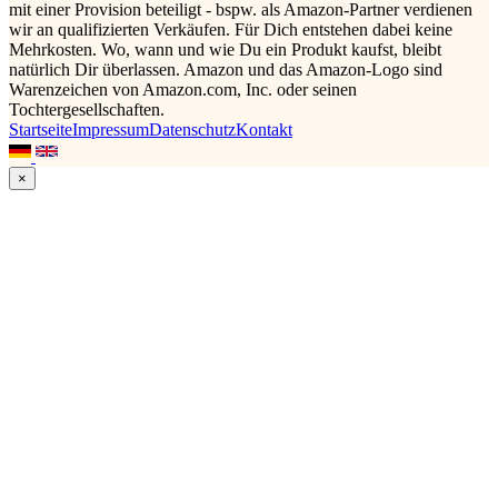
mit einer Provision beteiligt - bspw. als Amazon-Partner verdienen
wir an qualifizierten Verkäufen. Für Dich entstehen dabei keine
Mehrkosten. Wo, wann und wie Du ein Produkt kaufst, bleibt
natürlich Dir überlassen. Amazon und das Amazon-Logo sind
Warenzeichen von Amazon.com, Inc. oder seinen
Tochtergesellschaften.
Startseite
Impressum
Datenschutz
Kontakt
×