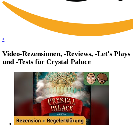
*
Video-Rezensionen, -Reviews, -Let's Plays
und -Tests für Crystal Palace