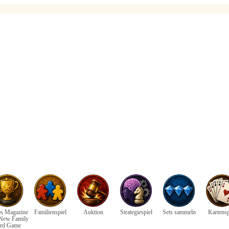
s Magazine
Familienspiel
Auktion
Strategiespiel
Sets sammeln
Kartensp
 New Family
rd Game