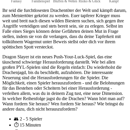
Fantasy
Familienspiel
Bluffen & Wetten
Risiko & Glück
Kampf
Ihr seid die furchtlosesten Drachentöter der Welt und kämpft darum,
zum Meistertöter gekrönt zu werden. Euer tapferer Krieger muss
weit und breit nach diesen wilden Biestern suchen, sich gegen ihre
Angriffe verteidigen und stets bereit sein, sie zu erlegen. Selbst im
Falle eines Sieges können deine Gefährten deinen Mut in Frage
stellen, indem sie von dir verlangen, dass du deine Tapferkeit mit
tollkühnem Wagemut unter Beweis stellst oder dich vor ihrem
spöttischen Spott versteckst.
Dragon Slayer ist ein neues Push-Your-Luck-Spiel, das eine
täuschend schwierige Herausforderung darstellt. Wie bei allen
großen PYL-Spielen sind die Regeln einfach: Du wiederholst die
Drachenjagd, bis du beschließt, aufzuhören. Die interessante
Neuerung sind die Herausforderungen für die Spieler. Die
Möglichkeit, einen Spieler herauszufordern - und die Belohnungen
für das Bestehen oder Scheitern bei einer Herausforderung -
verleihen allem, was du in deinem Zug tust, eine neue Dimension.
In welcher Reihenfolge jagst du die Drachen? Wann hört man auf?
Wann fordern Sie heraus? Wen fordern Sie heraus? Wie bringst du
andere dazu, dich nicht herauszufordern?
👥
2 - 5 Spieler
⏱️
15 Minuten