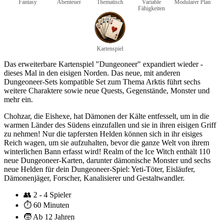
Fantasy
Abenteuer
Thematisch
Variable
Modularer Plan
Fähigkeiten
Kartenspiel
Das erweiterbare Kartenspiel "Dungeoneer" expandiert wieder -
dieses Mal in den eisigen Norden. Das neue, mit anderen
Dungeoneer-Sets kompatible Set zum Thema Arktis führt sechs
weitere Charaktere sowie neue Quests, Gegenstände, Monster und
mehr ein.
Chohzar, die Eishexe, hat Dämonen der Kälte entfesselt, um in die
warmen Länder des Südens einzufallen und sie in ihren eisigen Griff
zu nehmen! Nur die tapfersten Helden können sich in ihr eisiges
Reich wagen, um sie aufzuhalten, bevor die ganze Welt von ihrem
winterlichen Bann erfasst wird! Realm of the Ice Witch enthält 110
neue Dungeoneer-Karten, darunter dämonische Monster und sechs
neue Helden für dein Dungeoneer-Spiel: Yeti-Töter, Eisläufer,
Dämonenjäger, Forscher, Kanalisierer und Gestaltwandler.
👥
2 - 4 Spieler
⏱️
60 Minuten
🧒
Ab 12 Jahren