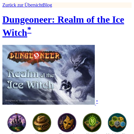
Zurück zur Übersicht
Blog
Dungeoneer: Realm of the Ice
*
Witch
*