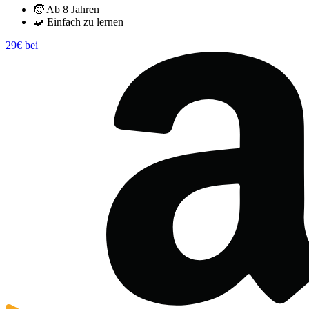
🧒
Ab 8 Jahren
🧩
Einfach zu lernen
29€ bei