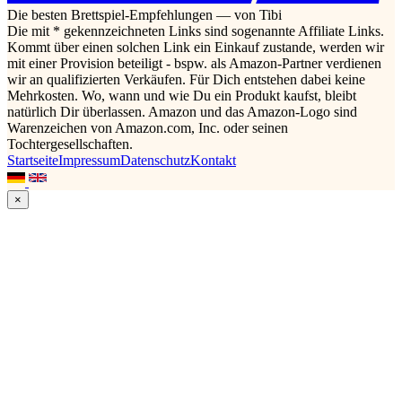
Die besten Brettspiel-Empfehlungen — von Tibi
Die mit * gekennzeichneten Links sind sogenannte Affiliate Links.
Kommt über einen solchen Link ein Einkauf zustande, werden wir
mit einer Provision beteiligt - bspw. als Amazon-Partner verdienen
wir an qualifizierten Verkäufen. Für Dich entstehen dabei keine
Mehrkosten. Wo, wann und wie Du ein Produkt kaufst, bleibt
natürlich Dir überlassen. Amazon und das Amazon-Logo sind
Warenzeichen von Amazon.com, Inc. oder seinen
Tochtergesellschaften.
Startseite
Impressum
Datenschutz
Kontakt
×