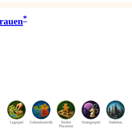
*
trauen
Legespiel
Gebietskontrolle
Worker
Strategiespiel
Städtebau
Placement