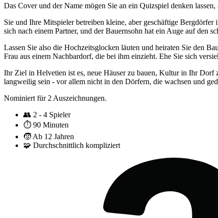
Das Cover und der Name mögen Sie an ein Quizspiel denken lassen, a
Sie und Ihre Mitspieler betreiben kleine, aber geschäftige Bergdörfer
sich nach einem Partner, und der Bauernsohn hat ein Auge auf den s
Lassen Sie also die Hochzeitsglocken läuten und heiraten Sie den Ba
Frau aus einem Nachbardorf, die bei ihm einzieht. Ehe Sie sich vers
Ihr Ziel in Helvetien ist es, neue Häuser zu bauen, Kultur in Ihr Do
langweilig sein - vor allem nicht in den Dörfern, die wachsen und ge
Nominiert für 2 Auszeichnungen.
👥
2 - 4 Spieler
⏱️
90 Minuten
🧒
Ab 12 Jahren
🧩
Durchschnittlich kompliziert