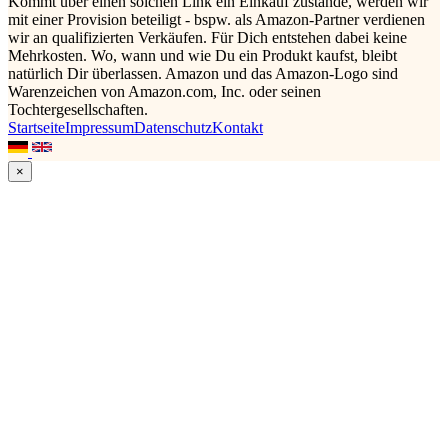
Kommt über einen solchen Link ein Einkauf zustande, werden wir
mit einer Provision beteiligt - bspw. als Amazon-Partner verdienen
wir an qualifizierten Verkäufen. Für Dich entstehen dabei keine
Mehrkosten. Wo, wann und wie Du ein Produkt kaufst, bleibt
natürlich Dir überlassen. Amazon und das Amazon-Logo sind
Warenzeichen von Amazon.com, Inc. oder seinen
Tochtergesellschaften.
Startseite
Impressum
Datenschutz
Kontakt
×