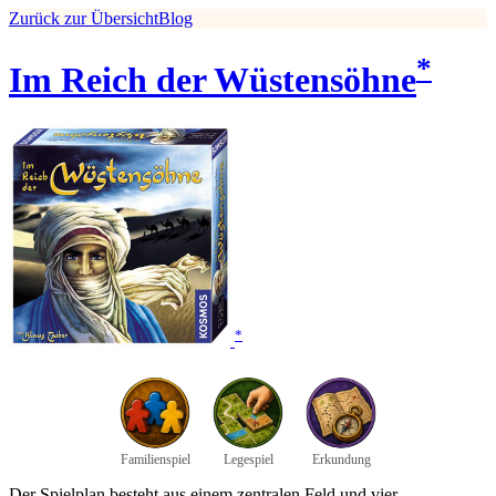
Zurück zur Übersicht
Blog
*
Im Reich der Wüstensöhne
*
Familienspiel
Legespiel
Erkundung
Der Spielplan besteht aus einem zentralen Feld und vier