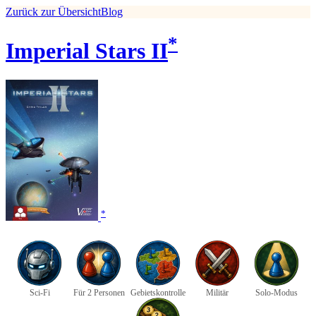
Zurück zur Übersicht
Blog
*
Imperial Stars II
*
Sci-Fi
Für 2 Personen
Gebietskontrolle
Militär
Solo-Modus