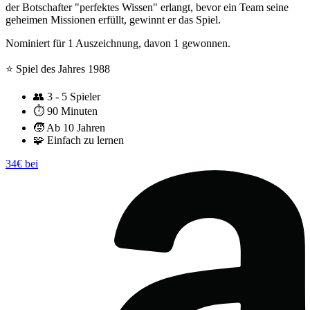
der Botschafter "perfektes Wissen" erlangt, bevor ein Team seine
geheimen Missionen erfüllt, gewinnt er das Spiel.
Nominiert für 1 Auszeichnung, davon 1 gewonnen.
⭐️ Spiel des Jahres 1988
👥
3 - 5 Spieler
⏱️
90 Minuten
🧒
Ab 10 Jahren
🧩
Einfach zu lernen
34€ bei