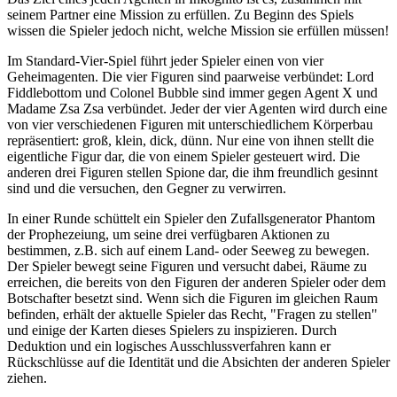
seinem Partner eine Mission zu erfüllen. Zu Beginn des Spiels
wissen die Spieler jedoch nicht, welche Mission sie erfüllen müssen!
Im Standard-Vier-Spiel führt jeder Spieler einen von vier
Geheimagenten. Die vier Figuren sind paarweise verbündet: Lord
Fiddlebottom und Colonel Bubble sind immer gegen Agent X und
Madame Zsa Zsa verbündet. Jeder der vier Agenten wird durch eine
von vier verschiedenen Figuren mit unterschiedlichem Körperbau
repräsentiert: groß, klein, dick, dünn. Nur eine von ihnen stellt die
eigentliche Figur dar, die von einem Spieler gesteuert wird. Die
anderen drei Figuren stellen Spione dar, die ihm freundlich gesinnt
sind und die versuchen, den Gegner zu verwirren.
In einer Runde schüttelt ein Spieler den Zufallsgenerator Phantom
der Prophezeiung, um seine drei verfügbaren Aktionen zu
bestimmen, z.B. sich auf einem Land- oder Seeweg zu bewegen.
Der Spieler bewegt seine Figuren und versucht dabei, Räume zu
erreichen, die bereits von den Figuren der anderen Spieler oder dem
Botschafter besetzt sind. Wenn sich die Figuren im gleichen Raum
befinden, erhält der aktuelle Spieler das Recht, "Fragen zu stellen"
und einige der Karten dieses Spielers zu inspizieren. Durch
Deduktion und ein logisches Ausschlussverfahren kann er
Rückschlüsse auf die Identität und die Absichten der anderen Spieler
ziehen.