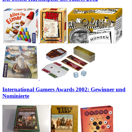
International Gamers Awards 2002: Gewinner und
Nominierte