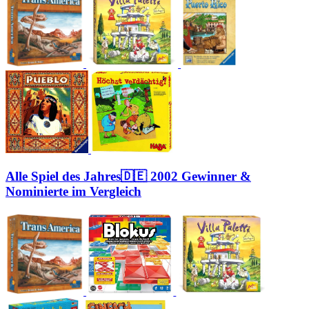
Alle Spiel des Jahres🇩🇪 2002 Gewinner &
Nominierte im Vergleich