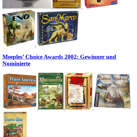
Meeples’ Choice Awards 2002: Gewinner und
Nominierte