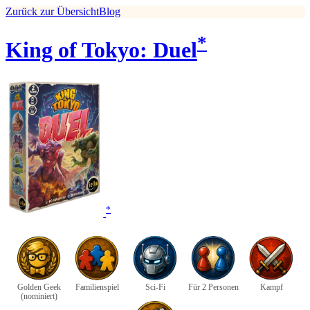
Zurück zur Übersicht
Blog
*
King of Tokyo: Duel
*
Golden Geek
Familienspiel
Sci-Fi
Für 2 Personen
Kampf
(nominiert)