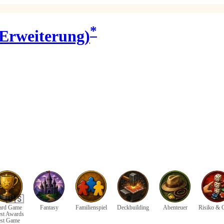
*
 Erweiterung)
🇺🇸
ard Game
Fantasy
Familienspiel
Deckbuilding
Abenteuer
Risiko & 
st Awards
st Game