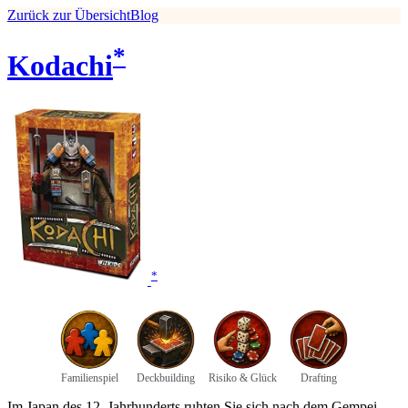
Zurück zur Übersicht
Blog
*
Kodachi
*
Familienspiel
Deckbuilding
Risiko & Glück
Drafting
Im Japan des 12. Jahrhunderts ruhten Sie sich nach dem Gempei-