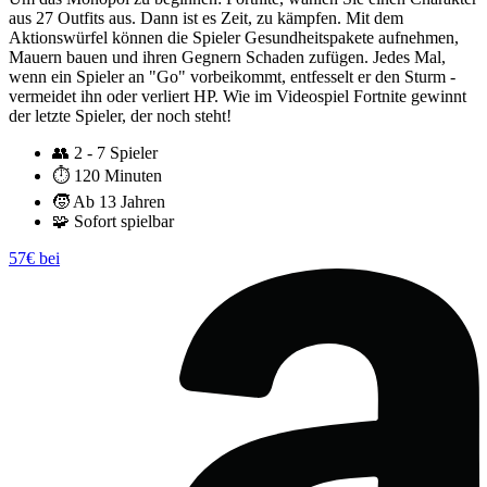
aus 27 Outfits aus. Dann ist es Zeit, zu kämpfen. Mit dem
Aktionswürfel können die Spieler Gesundheitspakete aufnehmen,
Mauern bauen und ihren Gegnern Schaden zufügen. Jedes Mal,
wenn ein Spieler an "Go" vorbeikommt, entfesselt er den Sturm -
vermeidet ihn oder verliert HP. Wie im Videospiel Fortnite gewinnt
der letzte Spieler, der noch steht!
👥
2 - 7 Spieler
⏱️
120 Minuten
🧒
Ab 13 Jahren
🧩
Sofort spielbar
57€ bei