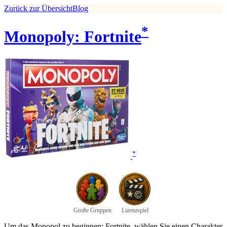
Zurück zur Übersicht
Blog
*
Monopoly: Fortnite
*
Große Gruppen
Lizenzspiel
Um das Monopol zu beginnen: Fortnite, wählen Sie einen Charakter