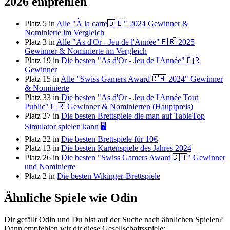
2026 empfehlen
Platz 5 in
Alle "À la carte🇩🇪" 2024 Gewinner &
Nominierte im Vergleich
Platz 3 in
Alle "As d'Or - Jeu de l'Année"🇫🇷 2025
Gewinner & Nominierte im Vergleich
Platz 19 in
Die besten "As d'Or - Jeu de l'Année"🇫🇷
Gewinner
Platz 15 in
Alle "Swiss Gamers Award🇨🇭 2024" Gewinner
& Nominierte
Platz 33 in
Die besten "As d'Or - Jeu de l'Année Tout
Public"🇫🇷 Gewinner & Nominierten (Hauptpreis)
Platz 27 in
Die besten Brettspiele die man auf TableTop
Simulator spielen kann 🖥️
Platz 22 in
Die besten Brettspiele für 10€
Platz 13 in
Die besten Kartenspiele des Jahres 2024
Platz 26 in
Die besten "Swiss Gamers Award🇨🇭" Gewinner
und Nominierte
Platz 2 in
Die besten Wikinger-Brettspiele
Ähnliche Spiele wie Odin
Dir gefällt Odin und Du bist auf der Suche nach ähnlichen Spielen?
Dann empfehlen wir dir diese Gesellschaftsspiele: