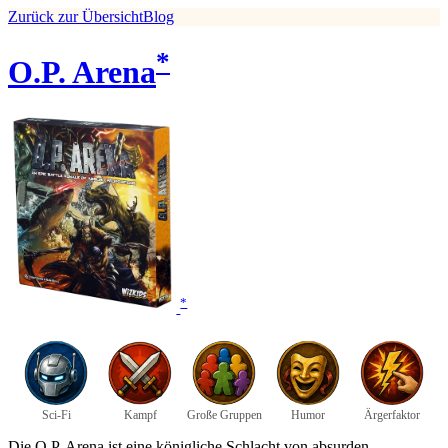
Zurück zur Übersicht
Blog
*
O.P. Arena
*
Sci-Fi
Kampf
Große Gruppen
Humor
Ärgerfaktor
Die O.P. Arena ist eine königliche Schlacht von absurden